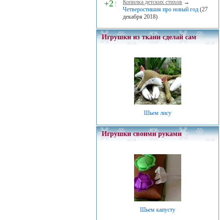
+2
↑
Копилка детских стихов
→
Четверостишия про новый год
(27
декабря 2018)
Игрушки из ткани сделай сам
Шьем лису
Игрушки своими руками
Шьем капусту