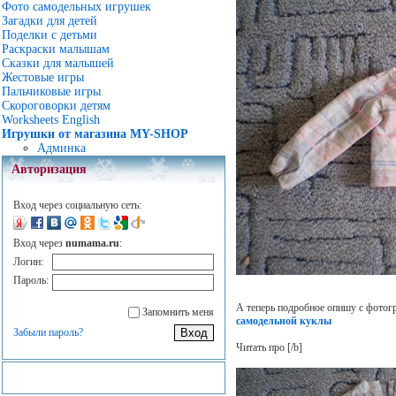
Фото самодельных игрушек
Загадки для детей
Поделки с детьми
Раскраски малышам
Сказки для малышей
Жестовые игры
Пальчиковые игры
Скороговорки детям
Worksheets English
Игрушки от магазина MY-SHOP
Админка
Авторизация
Вход через социальную сеть:
Вход через
numama.ru
:
Логин:
Пароль:
А теперь подробное опишу с фотог
Запомнить меня
самодельной куклы
Забыли пароль?
Читать про
[/b]