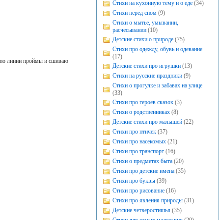
Стихи на кухонную тему и о еде
(34)
Стихи перед сном
(9)
Стихи о мытье, умывании,
расчесывании
(10)
Детские стихи о природе
(75)
Стихи про одежду, обувь и одевание
(17)
 по линии проймы и сшиваю
Детские стихи про игрушки
(13)
Стихи на русские праздники
(9)
Стихи о прогулке и забавах на улице
(33)
Стихи про героев сказок
(3)
Стихи о родственниках
(8)
Детские стихи про малышей
(22)
Стихи про птичек
(37)
Стихи про насекомых
(21)
Стихи про транспорт
(16)
Стихи о предметах быта
(20)
Стихи про детские имена
(35)
Стихи про буквы
(39)
Стихи про рисование
(16)
Стихи про явления природы
(31)
Детские четверостишья
(35)