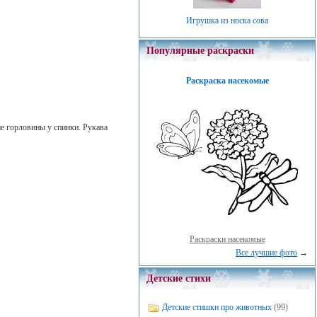
Игрушка из носка сова
Популярные раскраски
Раскраска насекомые
е горловины у спинки. Рукава
Раскраски насекомые
Все лучшие фото
→
Детские стихи
Детские стишки про животных
(99)