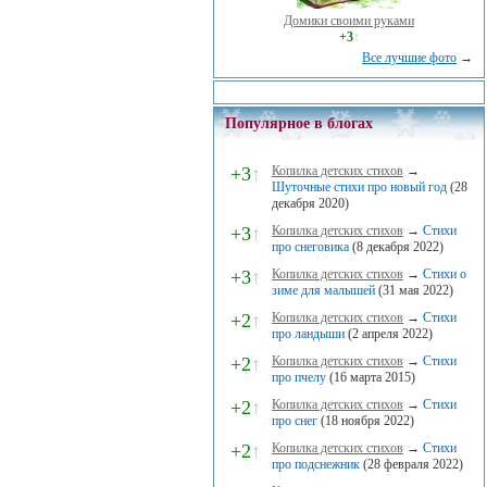
Домики своими руками
+3
↑
Все лучшие фото
→
Популярное в блогах
+3
↑
Копилка детских стихов
→
Шуточные стихи про новый год
(28
декабря 2020)
+3
↑
Копилка детских стихов
→
Стихи
про снеговика
(8 декабря 2022)
+3
↑
Копилка детских стихов
→
Стихи о
зиме для малышей
(31 мая 2022)
+2
↑
Копилка детских стихов
→
Стихи
про ландыши
(2 апреля 2022)
+2
↑
Копилка детских стихов
→
Стихи
про пчелу
(16 марта 2015)
+2
↑
Копилка детских стихов
→
Стихи
про снег
(18 ноября 2022)
+2
↑
Копилка детских стихов
→
Стихи
про подснежник
(28 февраля 2022)