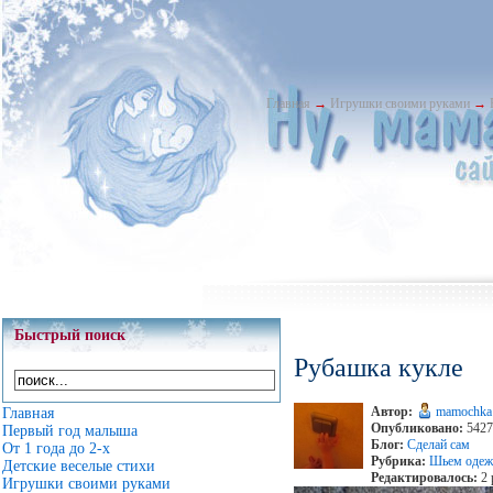
Главная
→
Игрушки своими руками
→
Быстрый поиск
Рубашка кукле
Автор:
mamochka
Главная
Опубликовано:
5427 
Первый год малыша
Блог:
Сделай сам
От 1 года до 2-х
Рубрика:
Шьем одеж
Детские веселые стихи
Редактировалось:
2 
Игрушки своими руками