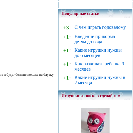
Популярные статьи
+3
↑
С чем играть годовалому
+1
↑
Введение прикорма
детям до года
+1
↑
Какие игрушки нужны
до 6 месяцев
+1
↑
Как развивать ребенка 9
месяцев
ь и будет больше похоже на блузку.
+1
↑
Какие игрушки нужны в
2 месяца
Игрушки из носков сделай сам