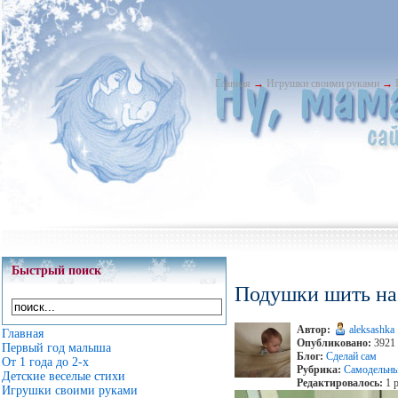
Главная
→
Игрушки своими руками
→
Быстрый поиск
Подушки шить на
Автор:
aleksashka
Главная
Опубликовано:
3921 
Первый год малыша
Блог:
Сделай сам
От 1 года до 2-х
Рубрика:
Самодельны
Детские веселые стихи
Редактировалось:
1 р
Игрушки своими руками