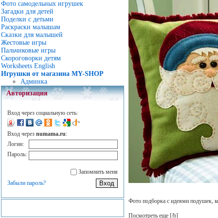
Фото самодельных игрушек
Загадки для детей
Поделки с детьми
Раскраски малышам
Сказки для малышей
Жестовые игры
Пальчиковые игры
Скороговорки детям
Worksheets English
Игрушки от магазина MY-SHOP
Админка
Авторизация
Вход через социальную сеть:
Вход через
numama.ru
:
Логин:
Пароль:
Запомнить меня
Забыли пароль?
Фото подборка с идеями подушек, к
Посмотреть еще
[/b]