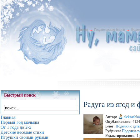
Главная
→
Родительские блоги
→
Подел
Быстрый поиск
Радуга из ягод и
Автор:
aleksashka
Главная
Опубликовано:
4124 
Первый год малыша
Блог:
Поделки с дет
От 1 года до 2-х
Рубрика:
Поделки с
Детские веселые стихи
Редактировалось:
1 
Игрушки своими руками