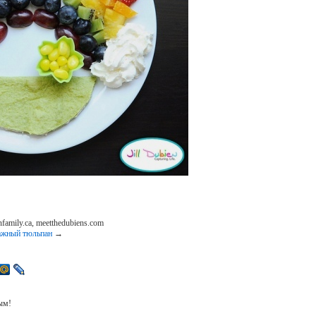
family.ca, meetthedubiens.com
ажный тюльпан
→
ым!