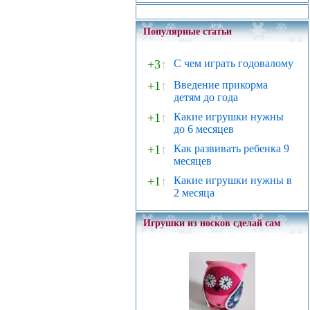
Популярные статьи
+3
↑
С чем играть годовалому
+1
↑
Введение прикорма
детям до года
+1
↑
Какие игрушки нужны
до 6 месяцев
+1
↑
Как развивать ребенка 9
месяцев
+1
↑
Какие игрушки нужны в
2 месяца
Игрушки из носков сделай сам