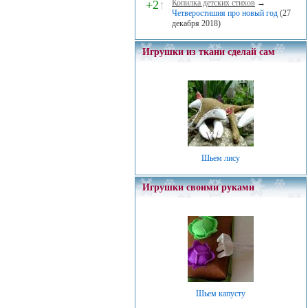
+2
↑
Копилка детских стихов
→
Четверостишия про новый год
(27
декабря 2018)
Игрушки из ткани сделай сам
Шьем лису
Игрушки своими руками
Шьем капусту