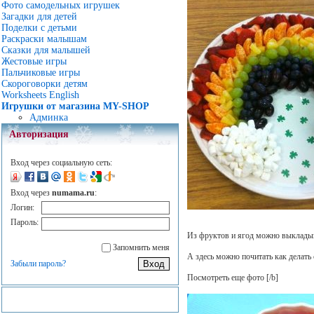
Фото самодельных игрушек
Загадки для детей
Поделки с детьми
Раскраски малышам
Сказки для малышей
Жестовые игры
Пальчиковые игры
Скороговорки детям
Worksheets English
Игрушки от магазина MY-SHOP
Админка
Авторизация
Вход через социальную сеть:
Вход через
numama.ru
:
Логин:
Пароль:
Из фруктов и ягод можно выкладыв
Запомнить меня
А здесь можно почитать как делать
Забыли пароль?
Посмотреть еще фото
[/b]