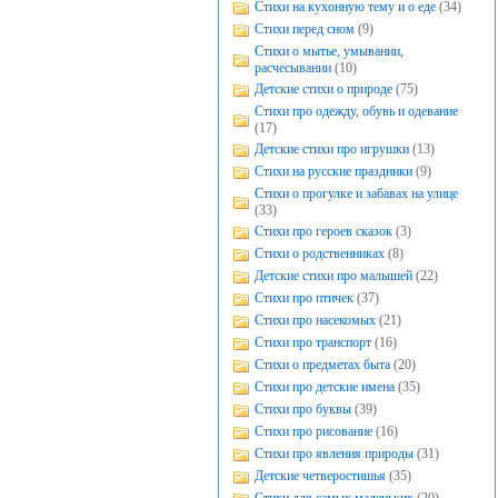
Стихи на кухонную тему и о еде
(34)
Стихи перед сном
(9)
Стихи о мытье, умывании,
расчесывании
(10)
Детские стихи о природе
(75)
Стихи про одежду, обувь и одевание
(17)
Детские стихи про игрушки
(13)
Стихи на русские праздники
(9)
Стихи о прогулке и забавах на улице
(33)
Стихи про героев сказок
(3)
Стихи о родственниках
(8)
Детские стихи про малышей
(22)
Стихи про птичек
(37)
Стихи про насекомых
(21)
Стихи про транспорт
(16)
Стихи о предметах быта
(20)
Стихи про детские имена
(35)
Стихи про буквы
(39)
Стихи про рисование
(16)
Стихи про явления природы
(31)
Детские четверостишья
(35)