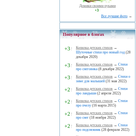
Домики своими руками
+3
↑
Все лучшие фото
→
Популярное в блогах
+3
↑
Копилка детских стихов
→
Шуточные стихи про новый год
(28
декабря 2020)
+3
↑
Копилка детских стихов
→
Стихи
про снеговика
(8 декабря 2022)
+3
↑
Копилка детских стихов
→
Стихи о
зиме для малышей
(31 мая 2022)
+2
↑
Копилка детских стихов
→
Стихи
про ландыши
(2 апреля 2022)
+2
↑
Копилка детских стихов
→
Стихи
про пчелу
(16 марта 2015)
+2
↑
Копилка детских стихов
→
Стихи
про снег
(18 ноября 2022)
+2
↑
Копилка детских стихов
→
Стихи
про подснежник
(28 февраля 2022)