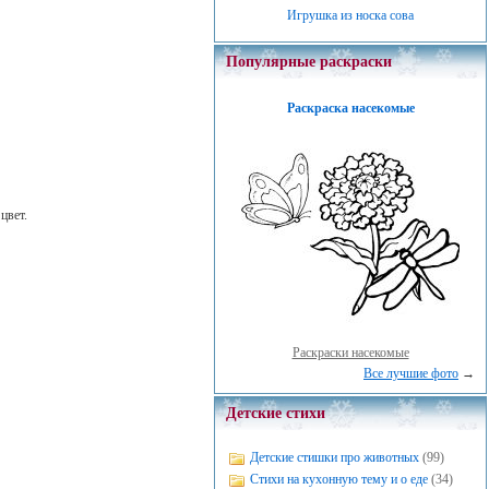
Игрушка из носка сова
Популярные раскраски
Раскраска насекомые
цвет.
Раскраски насекомые
Все лучшие фото
→
Детские стихи
Детские стишки про животных
(99)
Стихи на кухонную тему и о еде
(34)