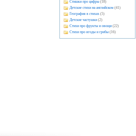
Стишки про цифры
(18)
Детские стихи на английском
(41)
География в стихах
(5)
Детские частушки
(2)
Стихи про фрукты и овощи
(22)
Стихи про ягоды и грибы
(16)