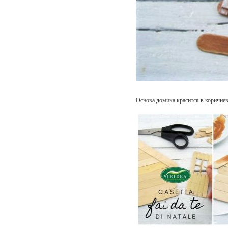
Основа домика красится в коричнев