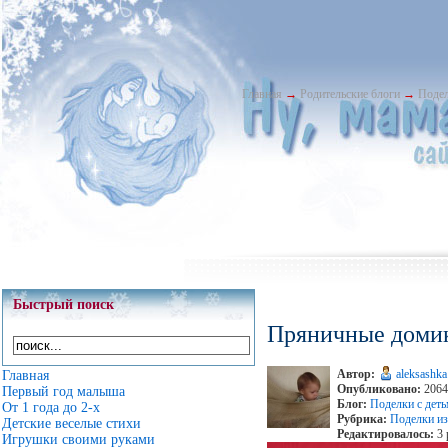
Главная
→
Родительские блоги
→
Подел
Быстрый поиск
Пряничные домик
Автор:
aleksashka
Главная
Опубликовано:
2064 
Первый год малыша
Блог:
Поделки с дет
От 1 года до 2-х
Рубрика:
Поделки из
Детские веселые стихи
Редактировалось:
3 
Игрушки своими руками