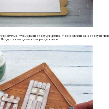
оризонтально, чтобы сделать основу для домика. Можно наклеить их на основу из листа
 Из двух палочек делается козырек для крыши.