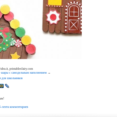
ea.it, printablesfairy.com
 шары с самодельным наполнением
→
и для школьников
ым!
-лента комментариев