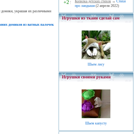
+2
↑
Копилка детских стихов
→
Стихи
про ландыши
(2 апреля 2022)
е домики, украшая их различными
Игрушки из ткани сделай сам
мних домиков из ватных палочек
Шьем лису
Игрушки своими руками
Шьем капусту