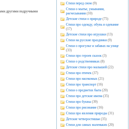
Стихи перед сном
(9)
Стихи о мытье, умывании,
юбыми другими подручными
расчесывании
(10)
Детские стихи о природе
(75)
Стихи про одежду, обувь и одевание
(17)
Детские стихи про игрушки
(13)
Стихи на русские праздники
(9)
Стихи о прогулке и забавах на улице
(33)
Стихи про героев сказок
(3)
Стихи о родственниках
(8)
Детские стихи про малышей
(22)
Стихи про птичек
(37)
Стихи про насекомых
(21)
Стихи про транспорт
(16)
Стихи о предметах быта
(20)
Стихи про детские имена
(35)
Стихи про буквы
(39)
Стихи про рисование
(16)
Стихи про явления природы
(31)
Детские четверостишья
(35)
Стихи для самых маленьких
(20)