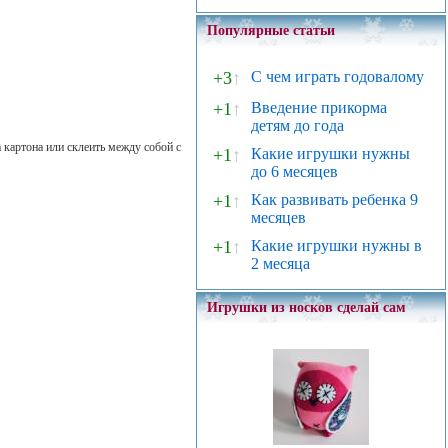
Популярные статьи
+3
↑
С чем играть годовалому
+1
↑
Введение прикорма
детям до года
 картона или склеить между собой с
+1
↑
Какие игрушки нужны
до 6 месяцев
+1
↑
Как развивать ребенка 9
месяцев
+1
↑
Какие игрушки нужны в
2 месяца
Игрушки из носков сделай сам