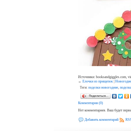
Источники: booksandgiggles.com, virid
←
Елочки из прищепок
|
Новогодие
Теги:
поделки новогодние
,
поделк
Поделиться…
Комментарии (0)
Нет комментариев. Ваш будет перв
Добавить комментарий
RSS