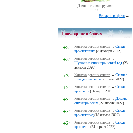
Домики своими руками
+3
↑
Все лучшие фото
→
Популярное в блогах
+3
↑
Копилка детских стихов
→
Стихи
про снеговика
(8 декабря 2022)
+3
↑
Копилка детских стихов
→
Шуточные стихи про новый год
(28
декабря 2020)
+3
↑
Копилка детских стихов
→
Стихи о
зиме для малышей
(31 мая 2022)
+2
↑
Копилка детских стихов
→
Стихи
про пчелу
(16 марта 2015)
+2
↑
Копилка детских стихов
→
Детские
стихи про весну
(22 апреля 2022)
+2
↑
Копилка детских стихов
→
Стихи
про снегопад
(18 января 2022)
+2
↑
Копилка детских стихов
→
Стихи
про почки
(25 апреля 2022)