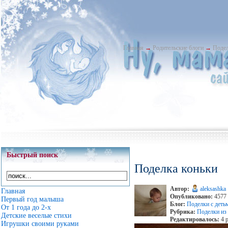
Главная
→
Родительские блоги
→
Подел
Быстрый поиск
Поделка коньки
Автор:
aleksashka
Главная
Опубликовано:
4577 
Первый год малыша
Блог:
Поделки с деть
От 1 года до 2-х
Рубрика:
Поделки из
Детские веселые стихи
Редактировалось:
4 р
Игрушки своими руками