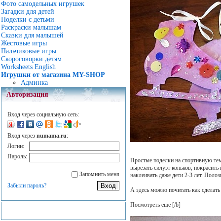
Фото самодельных игрушек
Загадки для детей
Поделки с детьми
Раскраски малышам
Сказки для малышей
Жестовые игры
Пальчиковые игры
Скороговорки детям
Worksheets English
Игрушки от магазина MY-SHOP
Админка
Авторизация
Вход через социальную сеть:
Вход через
numama.ru
:
Логин:
Пароль:
Простые поделки на спортивную те
вырезать силуэт коньков, покрасить
Запомнить меня
наклеивать даже дети 2-3 лет. Поло
Забыли пароль?
А здесь можно почитать как сделат
Посмотреть еще
[/b]