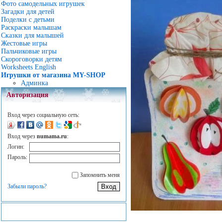
Фото самодельных игрушек
Загадки для детей
Поделки с детьми
Раскраски малышам
Сказки для малышей
Жестовые игры
Пальчиковые игры
Скороговорки детям
Worksheets English
Игрушки от магазина MY-SHOP
Админка
Авторизация
Вход через социальную сеть:
Вход через
numama.ru
:
Логин:
Пароль:
Запомнить меня
Забыли пароль?