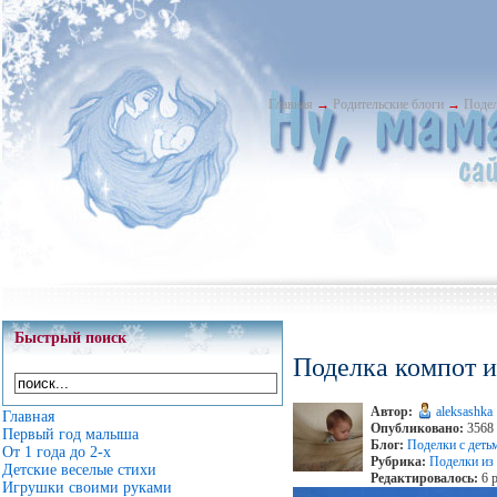
Главная
→
Родительские блоги
→
Подел
Быстрый поиск
Поделка компот и
Автор:
aleksashka
Главная
Опубликовано:
3568 
Первый год малыша
Блог:
Поделки с деть
От 1 года до 2-х
Рубрика:
Поделки из
Детские веселые стихи
Редактировалось:
6 р
Игрушки своими руками