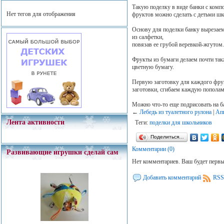
Такую поделку в виде банки с ком
Нет тегов для отображения
фруктов можно сделать с детьми шко
Основу для поделки банку вырезаем
из салфетки,
повязав ее грубой веревкой-жгутом.
Фрукты из бумаги делаем почти так
цветную бумагу.
Первую заготовку для каждого фрук
заготовки, сгибаем каждую пополам 
Можно что-то еще подрисовать на 
←
Лебедь из туалетного рулона
|
Ап
Лента активности
Теги:
поделки для школьников
Поделиться…
Комментарии (0)
Развивающие игрушки сделай сам
Нет комментариев. Ваш будет перв
Добавить комментарий
RSS