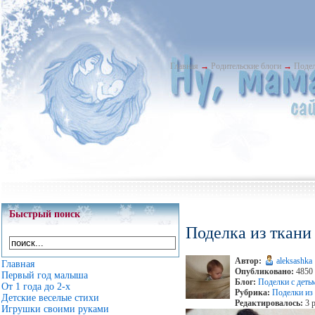
Главная
→
Родительские блоги
→
Подел
Быстрый поиск
Поделка из ткани
Автор:
aleksashka
Главная
Опубликовано:
4850 
Первый год малыша
Блог:
Поделки с деть
От 1 года до 2-х
Рубрика:
Поделки из 
Детские веселые стихи
Редактировалось:
3 р
Игрушки своими руками