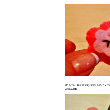
Из белой ткани вырезаем более мел
стежками.