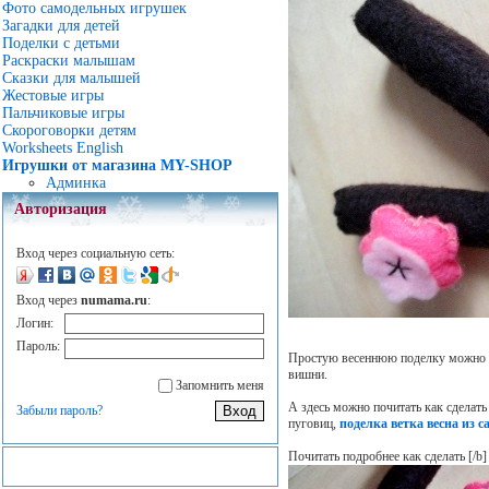
Фото самодельных игрушек
Загадки для детей
Поделки с детьми
Раскраски малышам
Сказки для малышей
Жестовые игры
Пальчиковые игры
Скороговорки детям
Worksheets English
Игрушки от магазина MY-SHOP
Админка
Авторизация
Вход через социальную сеть:
Вход через
numama.ru
:
Логин:
Пароль:
Простую весеннюю поделку можно сд
вишни.
Запомнить меня
А здесь можно почитать как сделат
Забыли пароль?
пуговиц,
поделка ветка весна из с
Почитать подробнее как сделать
[/b]