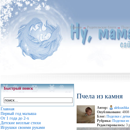
Главная
→
Родительские блоги
→
Подел
Быстрый поиск
Пчела из камня
Автор:
aleksashka
Главная
Опубликовано:
4808 
Первый год малыша
Блог:
Поделки с деть
От 1 года до 2-х
Рубрика:
Поделки из
Детские веселые стихи
Редактировалось:
3 р
Игрушки своими руками