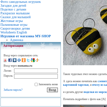
Фото самодельных игрушек
Загадки для детей
Поделки с детьми
Раскраски малышам
Сказки для малышей
Жестовые игры
Пальчиковые игры
Скороговорки детям
Worksheets English
Игрушки от магазина MY-SHOP
Админка
Авторизация
Вход через социальную сеть:
Вход через
numama.ru
:
Логин:
Таких чудесных пчел можно сделать
Пароль:
А здесь можно почитать как
слепит
Запомнить меня
картонной тарелки
, и
пчелу из к
Забыли пароль?
и сделать другие
поделки из морс
Почитать подробнее с фото как
[/b]