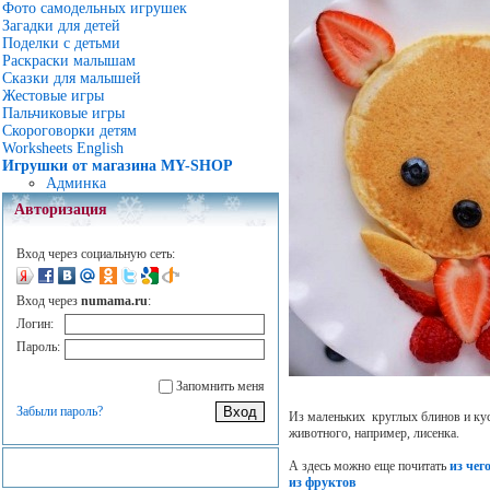
Фото самодельных игрушек
Загадки для детей
Поделки с детьми
Раскраски малышам
Сказки для малышей
Жестовые игры
Пальчиковые игры
Скороговорки детям
Worksheets English
Игрушки от магазина MY-SHOP
Админка
Авторизация
Вход через социальную сеть:
Вход через
numama.ru
:
Логин:
Пароль:
Запомнить меня
Забыли пароль?
Из маленьких круглых блинов и кус
животного, например, лисенка.
А здесь можно еще почитать
из чег
из фруктов