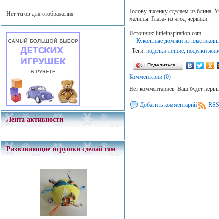
Голову лисенку сделаем из блина. У
Нет тегов для отображения
малины. Глаза- из ягод черники.
Источник: littleinspiration.com
←
Кукольные домики из пластиковы
Теги:
поделки летние
,
поделки жив
Поделиться…
Комментарии (0)
Нет комментариев. Ваш будет перв
Добавить комментарий
RSS
Лента активности
Развивающие игрушки сделай сам