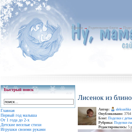
Главная
→
Родительские блоги
→
Подел
Быстрый поиск
Лисенок из блино
Автор:
aleksashka
Главная
Опубликовано:
3764 
Первый год малыша
Блог:
Поделки с деть
От 1 года до 2-х
Рубрика:
Поделки съ
Детские веселые стихи
Редактировалось:
5 р
Игрушки своими руками