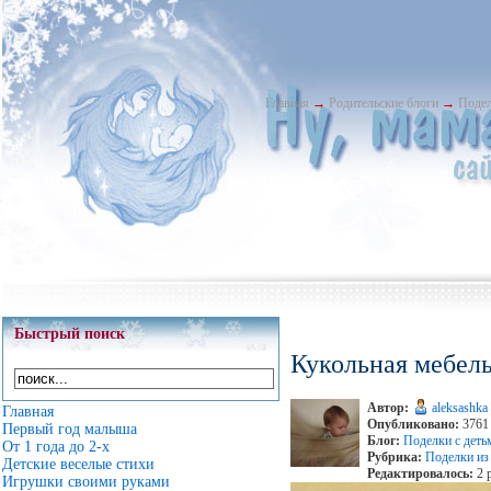
Главная
→
Родительские блоги
→
Подел
Быстрый поиск
Кукольная мебель
Автор:
aleksashka
Главная
Опубликовано:
3761 
Первый год малыша
Блог:
Поделки с деть
От 1 года до 2-х
Рубрика:
Поделки из
Детские веселые стихи
Редактировалось:
2 
Игрушки своими руками