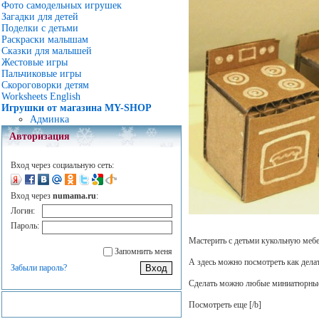
Фото самодельных игрушек
Загадки для детей
Поделки с детьми
Раскраски малышам
Сказки для малышей
Жестовые игры
Пальчиковые игры
Скороговорки детям
Worksheets English
Игрушки от магазина MY-SHOP
Админка
Авторизация
Вход через социальную сеть:
Вход через
numama.ru
:
Логин:
Пароль:
Мастерить с детьми кукольную меб
Запомнить меня
А здесь можно посмотреть как дела
Забыли пароль?
Сделать можно любые миниатюрные
Посмотреть еще
[/b]