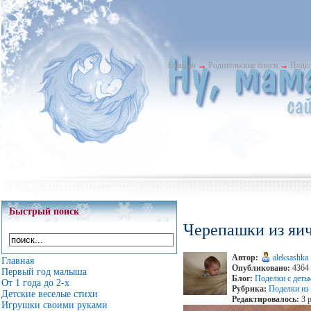
Главная
→
Родительские блоги
→
Подел
Быстрый поиск
Черепашки из яич
Автор:
aleksashka
Главная
Опубликовано:
4364 
Первый год малыша
Блог:
Поделки с деть
От 1 года до 2-х
Рубрика:
Поделки из
Детские веселые стихи
Редактировалось:
3 р
Игрушки своими руками