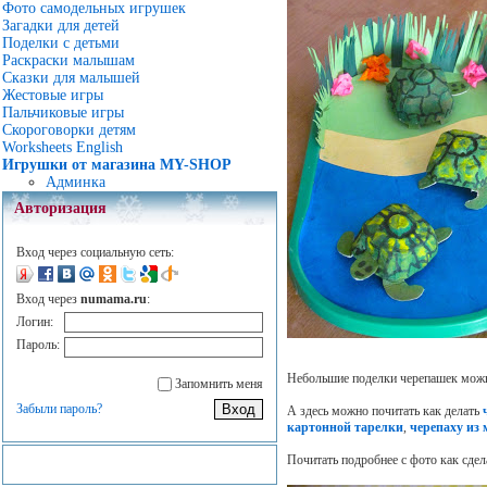
Фото самодельных игрушек
Загадки для детей
Поделки с детьми
Раскраски малышам
Сказки для малышей
Жестовые игры
Пальчиковые игры
Скороговорки детям
Worksheets English
Игрушки от магазина MY-SHOP
Админка
Авторизация
Вход через социальную сеть:
Вход через
numama.ru
:
Логин:
Пароль:
Небольшие поделки черепашек можно
Запомнить меня
Забыли пароль?
А здесь можно почитать как делать
картонной тарелки
,
черепаху из
Почитать подробнее с фото как сде