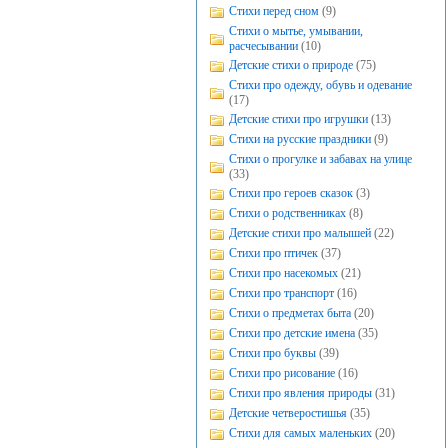
Стихи перед сном
(9)
Стихи о мытье, умывании,
расчесывании
(10)
Детские стихи о природе
(75)
Стихи про одежду, обувь и одевание
(17)
Детские стихи про игрушки
(13)
Стихи на русские праздники
(9)
Стихи о прогулке и забавах на улице
(33)
Стихи про героев сказок
(3)
Стихи о родственниках
(8)
Детские стихи про малышей
(22)
Стихи про птичек
(37)
Стихи про насекомых
(21)
Стихи про транспорт
(16)
Стихи о предметах быта
(20)
Стихи про детские имена
(35)
Стихи про буквы
(39)
Стихи про рисование
(16)
Стихи про явления природы
(31)
Детские четверостишья
(35)
Стихи для самых маленьких
(20)