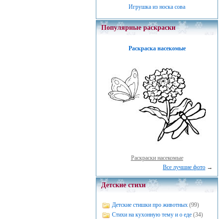
Игрушка из носка сова
Популярные раскраски
Раскраска насекомые
Раскраски насекомые
Все лучшие фото
→
Детские стихи
Детские стишки про животных
(99)
Стихи на кухонную тему и о еде
(34)