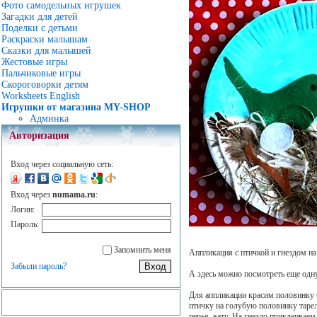
Фото самодельных игрушек
Загадки для детей
Поделки с детьми
Раскраски малышам
Сказки для малышей
Жестовые игры
Пальчиковые игры
Скороговорки детям
Worksheets English
Игрушки от магазина MY-SHOP
Админка
Авторизация
Вход через социальную сеть:
Вход через
numama.ru
:
Логин:
Пароль:
Запомнить меня
Аппликация с птичкой и гнездом на
Забыли пароль?
А здесь можно посмотреть еще од
Для аппликации красим половинку б
птичку на голубую половинку таре
перья, вату. На гнездо приклеиваем