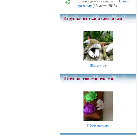
+2
↑
Копилка детских стихов
→
Стихи
про пчелу
(16 марта 2015)
Игрушки из ткани сделай сам
Шьем лису
Игрушки своими руками
Шьем капусту