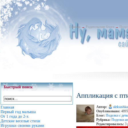
Главная
→
Родительские блоги
→
Подел
Быстрый поиск
Аппликация с пт
Автор:
aleksashka
Главная
Опубликовано:
4895 
Первый год малыша
Блог:
Поделки с дет
От 1 года до 2-х
Рубрика:
Поделки а
Детские веселые стихи
Редактировалось:
3 
Игрушки своими руками