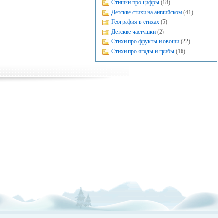
Стишки про цифры
(18)
Детские стихи на английском
(41)
География в стихах
(5)
Детские частушки
(2)
Стихи про фрукты и овощи
(22)
Стихи про ягоды и грибы
(16)