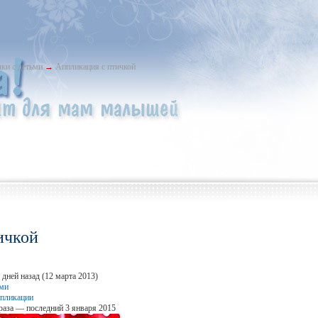
ки с детьми
→
Аппликация с птичкой
ичкой
дней назад (12 марта 2013)
ьми
ппликации
раза — последний 3 января 2015