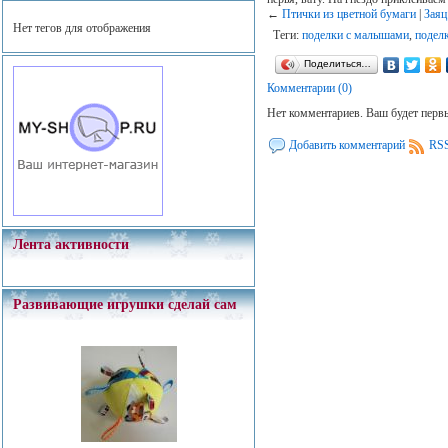
←
Птички из цветной бумаги
|
Заяц
Нет тегов для отображения
Теги:
поделки с малышами
,
подел
Поделиться…
Комментарии (0)
Нет комментариев. Ваш будет перв
Добавить комментарий
RSS
Лента активности
Развивающие игрушки сделай сам