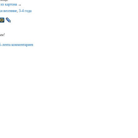
 из картона
→
ки весенние
,
3-4 года
ым!
-лента комментариев