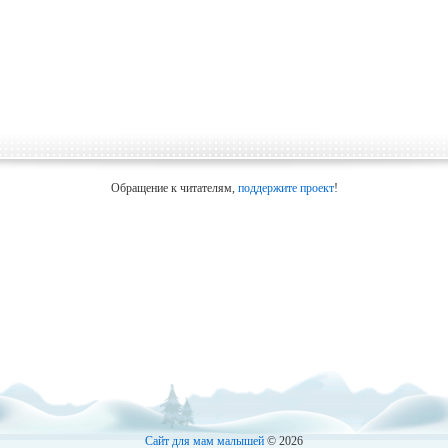
Обращение к читателям,
поддержите проект
!
Сайт для мам малышей
© 2026