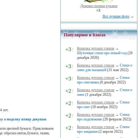
Домики своими руками
+3
↑
Все лучшие фото
→
Популярное в блогах
+3
↑
Копилка детских стихов
→
Шуточные стихи про новый год
(28
декабря 2020)
+3
↑
Копилка детских стихов
→
Стихи о
зиме для малышей
(31 мая 2022)
+3
↑
Копилка детских стихов
→
Стихи
про снеговика
(8 декабря 2022)
+2
↑
Копилка детских стихов
→
Стихи о
зиме
(1 декабря 2022)
+2
↑
Копилка детских стихов
→
Стихи
про снег
(18 ноября 2022)
4 лет.
+2
↑
Копилка детских стихов
→
Стихи
про подснежник
(28 февраля 2022)
ку
и
поделку птицу декупаж
+2
↑
Копилка детских стихов
→
Стихи
 или цветной бумаги. Приклеиваем
про ландыши
(2 апреля 2022)
: обрезки ниток,бумаги, ткани,