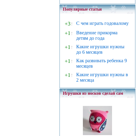
Популярные статьи
+3
↑
С чем играть годовалому
+1
↑
Введение прикорма
детям до года
+1
↑
Какие игрушки нужны
до 6 месяцев
+1
↑
Как развивать ребенка 9
месяцев
+1
↑
Какие игрушки нужны в
2 месяца
Игрушки из носков сделай сам