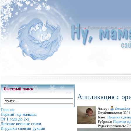
Главная
→
Родительские блоги
→
Подел
Быстрый поиск
Аппликация с ор
Автор:
aleksashka
Главная
Опубликовано:
3291 
Первый год малыша
Блог:
Поделки с деть
От 1 года до 2-х
Рубрика:
Поделки ор
Детские веселые стихи
Редактировалось:
7 р
Игрушки своими руками