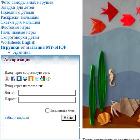
Фото самодельных игрушек
Загадки для детей
Поделки с детьми
Раскраски малышам
Сказки для малышей
Жестовые игры
Пальчиковые игры
Скороговорки детям
Worksheets English
Игрушки от магазина MY-SHOP
Админка
Авторизация
Вход через социальную сеть:
Вход через
numama.ru
:
Логин:
Пароль:
Запомнить меня
Забыли пароль?
Такую аппликацию подводного мира