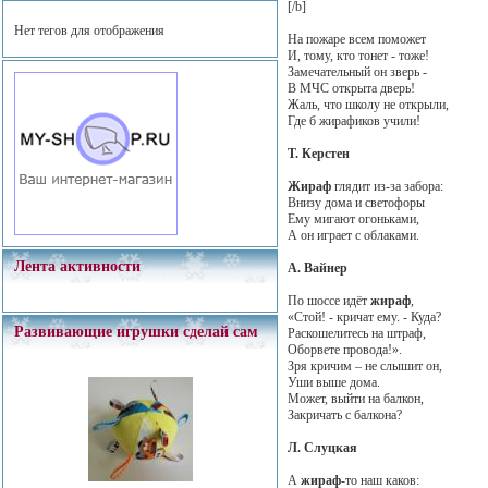
[/b]
Нет тегов для отображения
На пожаре всем поможет
И, тому, кто тонет - тоже!
Замечательный он зверь -
В МЧС открыта дверь!
Жаль, что школу не открыли,
Где б жирафиков учили!
Т. Керстен
Жираф
глядит из-за забора:
Внизу дома и светофоры
Ему мигают огоньками,
А он играет с облаками.
Лента активности
А. Вайнер
По шоссе идёт
жираф
,
«Стой! - кричат ему. - Куда?
Развивающие игрушки сделай сам
Раскошелитесь на штраф,
Оборвете провода!».
Зря кричим – не слышит он,
Уши выше дома.
Может, выйти на балкон,
Закричать с балкона?
Л. Слуцкая
А
жираф
-то наш каков: