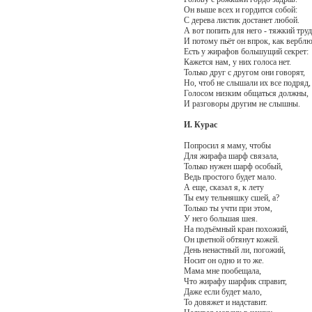
Он выше всех и гордится собой:
С дерева листик достанет любой.
А вот попить для него - тяжкий труд
И потому пьёт он впрок, как верблю
Есть у жирафов большущий секрет:
Кажется нам, у них голоса нет.
Только друг с другом они говорят,
Но, чтоб не слышали их все подряд,
Голосом низким общаться должны,
И разговоры другим не слышны.
И. Курас
Попросил я маму, чтобы
Для жирафа шарф связала,
Только нужен шарф особый,
Ведь простого будет мало.
А еще, сказал я, к лету
Ты ему тельняшку сшей, а?
Только ты учти при этом,
У него большая шея.
На подъёмный кран похожий,
Он цветной обтянут кожей.
День ненастный ли, погожий,
Носит он одно и то же.
Мама мне пообещала,
Что жирафу шарфик справит,
Даже если будет мало,
То довяжет и надставит.