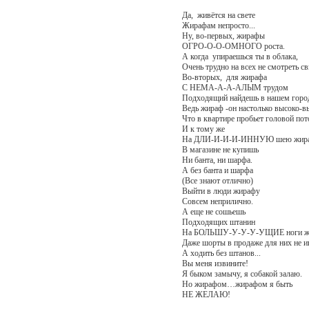
Да, живётся на свете
Жирафам непросто...
Ну, во-первых, жирафы
ОГРО-О-О-ОМНОГО роста.
А когда упираешься ты в облака,
Очень трудно на всех не смотреть с
Во-вторых, для жирафа
С НЕМА-А-А-AЛЫМ трудом
Подходящий найдешь в нашем горо
Ведь жираф -он настолько высоко-в
Что в квартире пробьет головой пот
И к тому же
На ДЛИ-И-И-И-ИННУЮ шею жир
В магазине не купишь
Ни банта, ни шарфа.
А без банта и шарфа
(Все знают отлично)
Выйти в люди жирафу
Совсем неприлично.
А еще не сошьешь
Подходящих штанин
На БОЛЬШУ-У-У-У-УЩИЕ ноги жи
Даже шорты в продаже для них не и
А ходить без штанов...
Вы меня извините!
Я быком замычу, я собакой залаю.
Но жирафом…жирафом я быть
НЕ ЖЕЛАЮ!