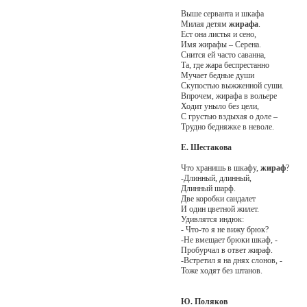
Выше серванта и шкафа
Милая детям
жирафа
.
Ест она листья и сено,
Имя жирафы – Серена.
Снится ей часто саванна,
Та, где жара беспрестанно
Мучает бедные души
Скупостью выжженной суши.
Впрочем, жирафа в вольере
Ходит уныло без цели,
С грустью вздыхая о доле –
Трудно бедняжке в неволе.
Е. Шестакова
Что хранишь в шкафу,
жираф
?
-Длинный, длинный,
Длинный шарф.
Две коробки сандалет
И один цветной жилет.
Удивлятся индюк:
- Что-то я не вижу брюк?
-Не вмещает брюки шкаф, -
Пробурчал в ответ жираф.
-Встретил я на днях слонов, -
Тоже ходят без штанов.
Ю. Поляков