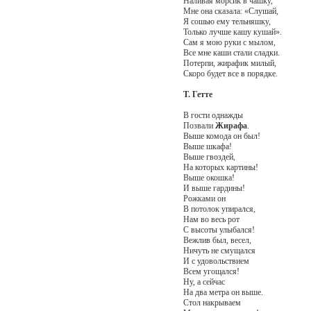
Наливая морсик в чашку,
Мне она сказала: «Слушай,
Я сошью ему тельняшку,
Только лучше кашу кушай».
Сам я мою руки с мылом,
Все мне каши стали сладки.
Потерпи, жирафик милый,
Скоро будет все в порядке.
Т. Гетте
В гости однажды
Позвали
Жирафа
.
Выше комода он был!
Выше шкафа!
Выше гвоздей,
На которых картины!
Выше окошка!
И выше гардины!
Рожками он
В потолок упирался,
Нам во весь рот
С высоты улыбался!
Вежлив был, весел,
Ничуть не смущался
И с удовольствием
Всем угощался!
Ну, а сейчас
На два метра он выше.
Стол накрываем