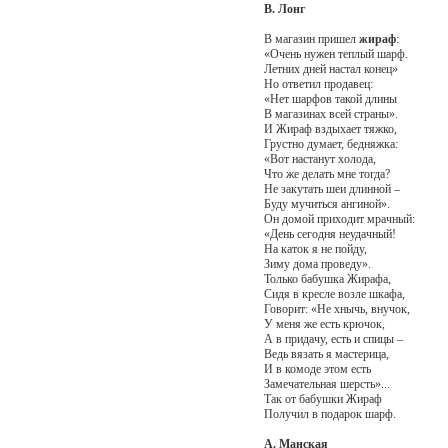
В. Лонг
В магазин пришел
жираф
:
«Очень нужен теплый шарф.
Летних дней настал конец»
Но ответил продавец:
«Нет шарфов такой длины
В магазинах всей страны».
И Жираф вздыхает тяжко,
Грустно думает, бедняжка:
«Вот настанут холода,
Что же делать мне тогда?
Не закутать шеи длинной –
Буду мучиться ангиной».
Он домой приходит мрачный:
«День сегодня неудачный!
На каток я не пойду,
Зиму дома проведу».
Только бабушка Жирафа,
Сидя в кресле возле шкафа,
Говорит: «Не хнычь, внучок,
У меня же есть крючок,
А в придачу, есть и спицы –
Ведь вязать я мастерица,
И в комоде этом есть
Замечательная шерсть»...
Так от бабушки Жираф
Получил в подарок шарф.
А. Манская