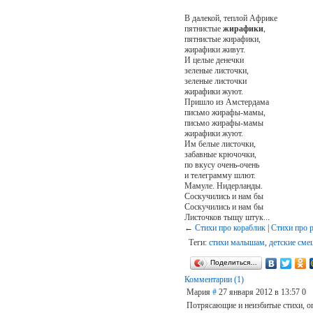
В далекой, теплой Африке
пятнистые
жирафики
,
пятнистые жирафики,
жирафики живут.
И целые денечки
зеленые листочки,
зеленые листочки
жирафики жуют.
Пришло из Амстердама
письмо жирафы-мамы,
письмо жирафы-мамы
жирафики жуют.
Им белые листочки,
забавные крючочки,
по вкусу очень-очень
и телеграмму шлют.
Мамуле. Нидерланды.
Соскучились и нам бы
Соскучились и нам бы
Листочков тыщу штук...
←
Стихи про кораблик
|
Стихи про 
Теги:
стихи малышам
,
детские сме
Поделиться…
Комментарии (1)
Мария
#
27 января 2012 в 13:57
0
Потрясающие и неизбитые стихи, о