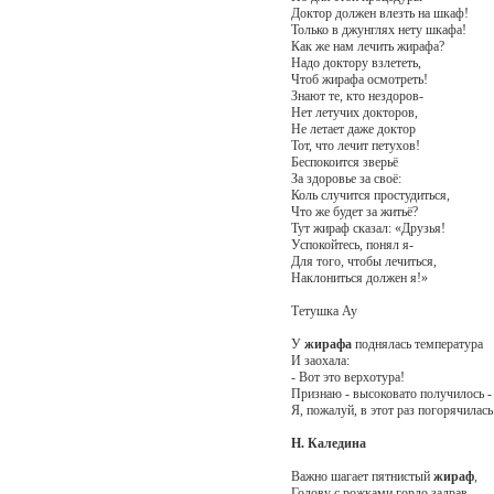
Доктор должен влезть на шкаф!
Только в джунглях нету шкафа!
Как же нам лечить жирафа?
Надо доктору взлететь,
Чтоб жирафа осмотреть!
Знают те, кто нездоров-
Нет летучих докторов,
Не летает даже доктор
Тот, что лечит петухов!
Беспокоится зверьё
За здоровье за своё:
Коль случится простудиться,
Что же будет за житьё?
Тут жираф сказал: «Друзья!
Успокойтесь, понял я-
Для того, чтобы лечиться,
Наклониться должен я!»
Тетушка Ау
У
жирафа
поднялась температура
И заохала:
- Вот это верхотура!
Признаю - высоковато получилось -
Я, пожалуй, в этот раз погорячилась.
Н. Каледина
Важно шагает пятнистый
жираф
,
Голову с рожками гордо задрав.