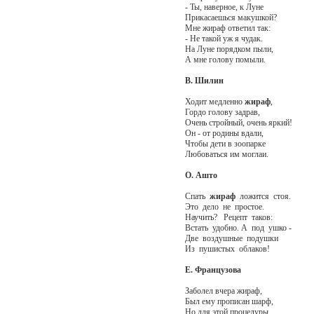
- Ты, наверное, к Луне
Прикасаешься макушкой?
Мне жираф ответил так:
- Не такой уж я чудак.
На Луне порядком пыли,
А мне голову помыли.
В. Шилин
Ходит медленно
жираф
,
Гордо голову задрав,
Очень стройный, очень яркий!
Он - от родины вдали,
Чтобы дети в зоопарке
Любоваться им моглаи.
О. Ашто
Спать
жираф
ложится стоя.
Это дело не простое.
Научить? Рецепт таков:
Встать удобно. А под ушко -
Две воздушные подушки
Из пушистых облаков!
Е. Французова
Заболел вчера жираф,
Был ему прописан шарф,
Но для этой процедуры