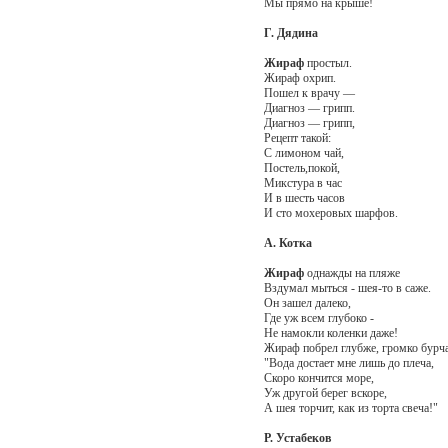
Мы прямо на крыше!
Г. Дядина
Жираф
простыл.
Жираф охрип.
Пошел к врачу —
Диагноз — грипп.
Диагноз — грипп,
Рецепт такой:
С лимоном чай,
Постель,покой,
Микстура в час
И в шесть часов
И сто мохеровых шарфов.
А. Котка
Жираф
однажды на пляже
Вздумал мыться - шея-то в саже.
Он зашел далеко,
Где уж всем глубоко -
Не намокли коленки даже!
Жираф побрел глубже, громко бурча
"Вода достает мне лишь до плеча,
Скоро кончится море,
Уж другой берег вскоре,
А шея торчит, как из торта свеча!"
Р. Устабеков