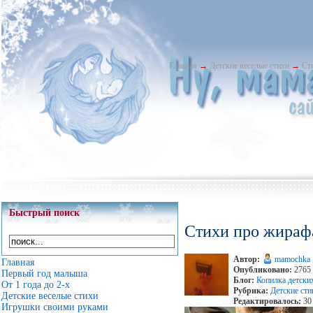
Главная
→
Детские веселые стихи
→
Ст
Быстрый поиск
Стихи про жираф
Автор:
mamochka
Главная
Опубликовано:
2765 
Первый год малыша
Блог:
Копилка детски
От 1 года до 2-х
Рубрика:
Детские ст
Детские веселые стихи
Редактировалось:
30 
Игрушки своими руками