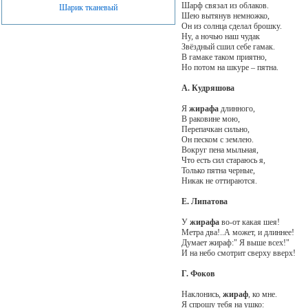
Шарф связал из облаков.
Шарик тканевый
Шею вытянув немножко,
Он из солнца сделал брошку.
Ну, а ночью наш чудак
Звёздный сшил себе гамак.
В гамаке таком приятно,
Но потом на шкуре – пятна.
А. Кудряшова
Я
жирафа
длинного,
В раковине мою,
Перепачкан сильно,
Он песком с землею.
Вокруг пена мыльная,
Что есть сил стараюсь я,
Только пятна черные,
Никак не оттираются.
Е. Липатова
У
жирафа
во-от какая шея!
Метра два!..А может, и длиннее!
Думает жираф:" Я выше всех!"
И на небо смотрит сверху вверх!
Г. Фоков
Наклонись,
жираф
, ко мне.
Я спрошу тебя на ушко: