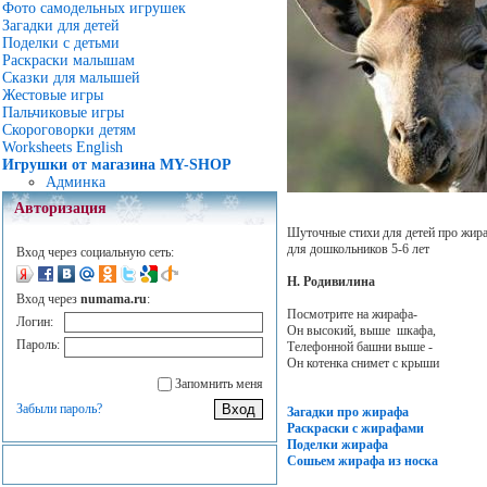
Фото самодельных игрушек
Загадки для детей
Поделки с детьми
Раскраски малышам
Сказки для малышей
Жестовые игры
Пальчиковые игры
Скороговорки детям
Worksheets English
Игрушки от магазина MY-SHOP
Админка
Авторизация
Шуточные стихи для детей про жир
для дошкольников 5-6 лет
Вход через социальную сеть:
Н. Родивилина
Вход через
numama.ru
:
Посмотрите на жирафа-
Логин:
Он высокий, выше шкафа,
Пароль:
Телефонной башни выше -
Он котенка снимет с крыши
Запомнить меня
Забыли пароль?
Загадки про жирафа
Раскраски с жирафами
Поделки жирафа
Сошьем жирафа из носка