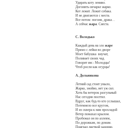
Удирать коту лениво.
Догонять овчарке жарко.
Кот лежит. Лежит собака.
И не двигаются с места.
Все потом: погоня, драка…
А сейчас
жара
. Сиеста.
С. Володько
Каждый день на зло
жаре
Прямо с лейки во дворе
Моет бабушка внучат,
Поливает своих чад.
Говорит им:- Молодцы!
Чтоб росли как огурцы!
А. Дольникова
Летний сад стоит уныло,
Жарко, знойно, нет уж сил.
Хоть бы ветерок разгульный
Нас сегодня посетил.
Вдруг, как буд-то кто услышал,
Потемнело все кругом,
И из сквера к нам прохладой
Ветер помахал крылом.
Пробежал он по аллеям,
По дорожкам, по домам.
Поиграл листвой задорно,