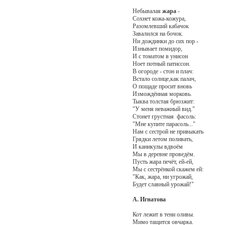
Небывалая
жара
-
Сохнет кожа-кожура,
Разомлевший кабачок
Завалился на бочок.
Ни дождинки до сих пор -
Изнывает помидор,
И с томатом в унисон
Ноет потный патиссон.
В огороде - стон и плач:
Встало солнце,как палач,
О пощаде просит вновь
Измождённая морковь.
Тыква толстая брюзжит:
"У меня неважный вид."
Стонет грустная фасоль:
"Мне купите парасоль..."
Нам с сестрой не привыкать
Грядки летом поливать,
И каникулы вдвоём
Мы в деревне проведём.
Пусть жара печёт, ей-ей,
Мы с сестрёнкой скажем ей:
"Как, жара, ни угрожай,
Будет славный урожай!"
А. Игнатова
Кот лежит в тени оливы.
Мимо тащится овчарка.