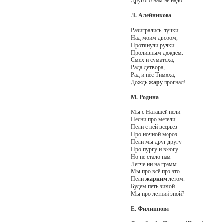
Другого нам не надо.
Л. Алейникова
Разигрались тучки
Над моим двором,
Протянули ручки
Проливным дождём.
Смех и суматоха,
Рада детвора,
Рад и пёс Тимоха,
Дождь
жару
прогнал!
М. Родина
Мы с Наташей пели
Песни про метели.
Пели с ней всерьез
Про ночной мороз.
Пели мы друг другу
Про пургу и вьюгу.
Но не стало нам
Легче ни на грамм.
Мы про всё про это
Пели
жарким
летом.
Будем петь зимой
Мы про летний зной?
Е. Филиппова