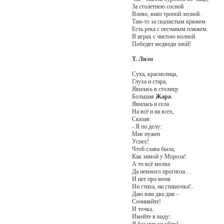
За столетнею сосной
Влево, вниз тропой лесной.
Там-то за скалистым кряжем
Есть река с песчаным пляжем.
В играх с чистою волной
Победят медведи зной!
Т. Лило
Суха, краснолица,
Глуха и стара,
Явилась в столицу
Большая
Жара
.
Явилась и села
На всё и на всех,
Сказав:
- Я по делу:
Мне нужен
Успех!
Чтоб слава была,
Как зимой у Мороза!
А то всё молва
Да немного прогноза…
И нет про меня
Ни стиха, ни стишочка!..
Даю вам два дня –
Сочиняйте!
И точка.
Имейте в виду:
Я без них не уйду!