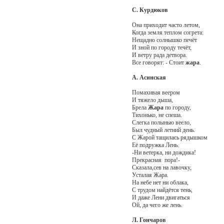
С. Курдюков
Она приходит часто летом,
Когда земля теплом согрета:
Нещадно солнышко печёт
И зной по городу течёт,
И ветру рада детвора.
Все говорят: - Стоит
жара
.
А. Асинская
Помахивая веером
И тяжело дыша,
Брела
Жара
по городу,
Тихонько, не спеша.
Слегка полынью веело,
Был чудный летний день.
С Жарой тащилась рядышком
Её подружка Лень.
-Ни ветерка, ни дождика!
Прекрасная пора!-
Сказала,сев на лавочку,
Усталая Жара.
На небе нет ни облака,
С трудом найдётся тень,
И даже Лени двигаться
Ой, да чего же лень.
Л. Гончаров