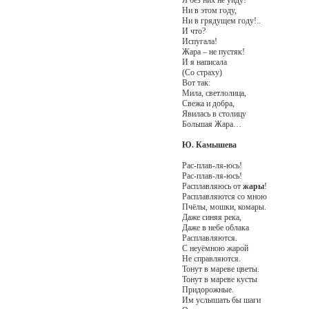
Ни в этом году,
Ни в грядущем году!..
И что?
Испугала!
Жара – не пустяк!
И я написала
(Со страху)
Вот так:
Мила, светлолица,
Свежа и добра,
Явилась в столицу
Большая Жара…
Ю. Камышева
Рас-плав-ля-юсь!
Рас-плав-ля-юсь!
Расплавляюсь от
жары
!
Расплавляются со мною
Пчёлы, мошки, комары.
Даже синяя река,
Даже в небе облака
Расплавляются.
С неуёмною жарой
Не справляются.
Тонут в мареве цветы.
Тонут в мареве кусты
Придорожные.
Им услышать бы шаги