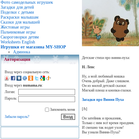
Фото самодельных игрушек
Загадки для детей
Поделки с детьми
Раскраски малышам
Сказки для малышей
Жестовые игры
Пальчиковые игры
Скороговорки детям
Worksheets English
Игрушки от магазина MY-SHOP
Админка
Детские стихи про винни-пуха:
Авторизация
Н. Лепс
Вход через социальную сеть:
Ну, а мой любимый мишка
Очень добрый. Даже слишком.
Вход через
numama.ru
:
Он из милой детской сказки:
Мягкий плюш и кнопки-глазки.
Логин:
Пароль:
Загадки про Винни Пуха
[/b]
Запомнить меня
Забыли пароль?
Он затейник и проказник,
Только с ним всё время праздник.
И смешно так водит ухом!
Вы узнали Винни-Пуха?