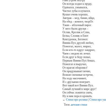
Рано утром поутру
Он всегда ходил к пруду,
Одевался, умывался,
Чистил зубы и купался.
Кушал очень хорошо,
Завтрак – мед, банан, яйцо,
На обед – компот, творОг.
Ужин – яблочный пирог.
У него были друзья –
Ослик, Кролик и Сова,
Белка, Слоник и Енот
Кенгуренок, Бегемот.
Винни-Пух друзей любил,
Помогал, жалел, мирил,
Если кто-то вдруг хандрил,
Чаем с медом их лечил.
Если друг в беду попал,
Первым Винни-Пух бежал,
Помогал и выручал,
От врагов оборонял!
Он придумывает вечно,
Всякие смешные встречи,
На ходу насочиняет,
И с друзьями поиграет.
Вот такой вот Винни-Пух.
Самый лучший в мире друг!
Он сейчас ложится спать,
Ну и нам пора в кровать.
←
Стихи про ролики
|
Стихи про уш
Теги:
детские стихи