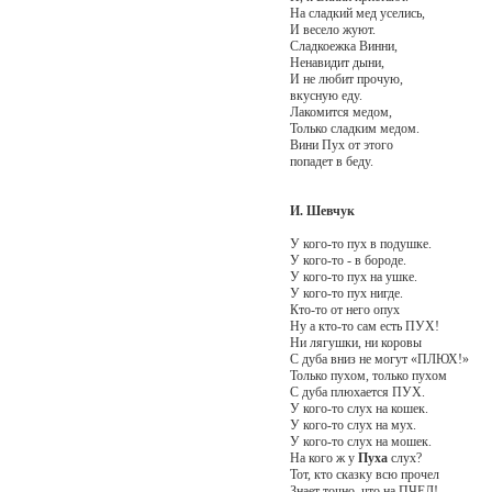
На сладкий мед уселись,
И весело жуют.
Сладкоежка Винни,
Ненавидит дыни,
И не любит прочую,
вкусную еду.
Лакомится медом,
Только сладким медом.
Вини Пух от этого
попадет в беду.
И. Шевчук
У кого-то пух в подушке.
У кого-то - в бороде.
У кого-то пух на ушке.
У кого-то пух нигде.
Кто-то от него опух
Ну а кто-то сам есть ПУХ!
Ни лягушки, ни коровы
С дуба вниз не могут «ПЛЮХ!»
Только пухом, только пухом
С дуба плюхается ПУХ.
У кого-то слух на кошек.
У кого-то слух на мух.
У кого-то слух на мошек.
На кого ж у
Пуха
слух?
Тот, кто сказку всю прочел
Знает точно, что на ПЧЕЛ!