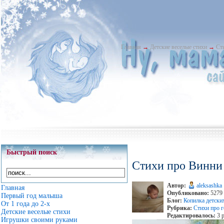
Главная
→
Детские веселые стихи
→
Ст
Быстрый поиск
Стихи про Винни
Автор:
aleksashka
Главная
Опубликовано:
5279 
Первый год малыша
Блог:
Копилка детски
От 1 года до 2-х
Рубрика:
Стихи про г
Детские веселые стихи
Редактировалось:
3 р
Игрушки своими руками