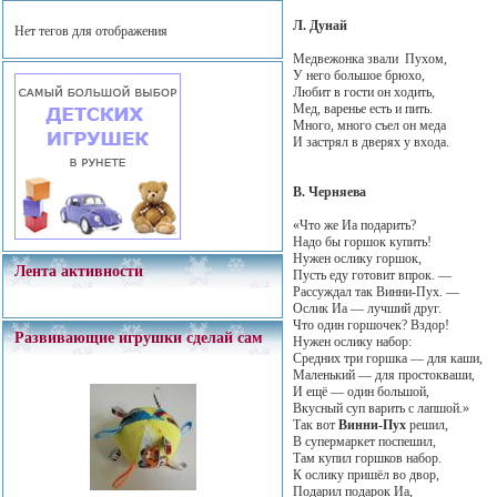
Л. Дунай
Нет тегов для отображения
Медвежонка звали Пухом,
У него большое брюхо,
Любит в гости он ходить,
Мед, варенье есть и пить.
Много, много съел он меда
И застрял в дверях у входа.
В. Черняева
«Что же Иа подарить?
Надо бы горшок купить!
Нужен ослику горшок,
Лента активности
Пусть еду готовит впрок. —
Рассуждал так Винни-Пух. —
Ослик Иа — лучший друг.
Что один горшочек? Вздор!
Развивающие игрушки сделай сам
Нужен ослику набор:
Средних три горшка — для каши,
Маленький — для простокваши,
И ещё — один большой,
Вкусный суп варить с лапшой.»
Так вот
Винни-Пух
решил,
В супермаркет поспешил,
Там купил горшков набор.
К ослику пришёл во двор,
Подарил подарок Иа,