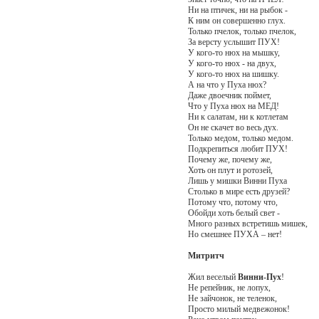
Ни на птичек, ни на рыбок -
К ним он совершенно глух.
Только пчелок, только пчелок,
За версту услышит ПУХ!
У кого-то нюх на мышку,
У кого-то нюх - на двух,
У кого-то нюх на шишку.
А на что у Пуха нюх?
Даже двоечник поймет,
Что у Пуха нюх на МЕД!
Ни к салатам, ни к котлетам
Он не скачет во весь дух.
Только медом, только медом.
Подкрепиться любит ПУХ!
Почему же, почему же,
Хоть он плут и ротозей,
Лишь у мишки Винни Пуха
Столько в мире есть друзей?
Потому что, потому что,
Обойди хоть белый свет -
Много разных встретишь мишек,
Но смешнее ПУХА – нет!
Митритч
Жил веселый
Винни-Пух
!
Не репейник, не лопух,
Не зайчонок, не теленок,
Просто милый медвежонок!