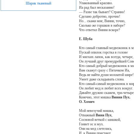
Упакованный красиво.
Шарик тканевый
Иа рад был несказанно!
— Разве так бывает? Странно!
Сделано добротно, прочно!
Но... скажи мне, Винни, точно,
Сколько же горшков в наборе?
Что ответил Винни вскоре?
Е. Шуба
Кто самый главный медвежонок в м
Пускай опилок горстка в голове
И мягких лапок, как всегда, четыре,
Он лучший друг премудрейшей Сове
Кто самый добрый медвежонок в м
Вам скажут сразу с Пятачком Иа,
Ведь не найти души мохнатой шире!
Умеет даже складывать слова.
Кто самый-самый медвежонок в ми
Он любит мед и любит всех вокруг.
Давайте дружно скажем, три-четыре
Конечно, этот мишка
Винни Пух.
О. Хомич
Мой невезучий мишка,
Отважный
Вини Пух
,
Сосновой веткой с шишкой,
Гоняет ос и мух.
Они на мед слетелись,
И, к Винни пристают.