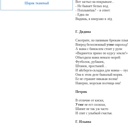
Вот застыл на покрывале...
Шарик тканевый
- Не бывает белых вод.
- Поплывёшь? – в ответ:
- Едва ли
Видишь, я вмерзаю в лёд
Г. Дядина
Смотрите, по папиным брюкам плы
Вперед белоснежный
утюг
-пароход!
А мама с биноклем стоит у руля:
«Виднеется прямо по курсу земля!»
Объездила мама немало морей:
Футболок, рубашек,
Штанов, простыней…
И айсберги-складки для мамы— пус
Она в этом деле бывалый моряк.
Ее не страшит никакая волна!
Наверно, морская волчица она!
Петрик
В отличие от киски,
Утюг
не ест сосиски,
Шипит не так уж часто
И спит с улыбкой счастья.
Г. Ильина