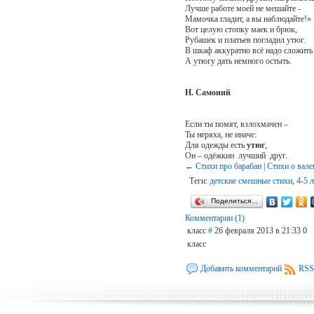
Лучше работе моей не мешайте -
Мамочка гладит, а вы наблюдайте!»
Вот целую стопку маек и брюк,
Рубашек и платьев погладил утюг.
В шкаф аккуратно всё надо сложить
А утюгу дать немного остыть.
Н. Самоний
Если ты помят, взлохмачен –
Ты неряха, не иначе:
Для одежды есть
утюг
,
Он – одёжкин лучший друг.
←
Cтихи про барабан
|
Стихи о вале
Теги:
детские смешные стихи
,
4-5 л
Поделиться…
Комментарии (1)
класс
#
26 февраля 2013 в 21:33
0
класс
Добавить комментарий
RSS