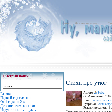
Главная
→
Детские веселые стихи
→
Ст
Быстрый поиск
Стихи про утюг
Автор:
belka
Главная
Опубликовано:
2089 
Первый год малыша
Блог:
Копилка детски
От 1 года до 2-х
Рубрика:
Стихи о пре
Детские веселые стихи
Редактировалось:
8 р
Игрушки своими руками
Смешные детские стихи про утюг и 