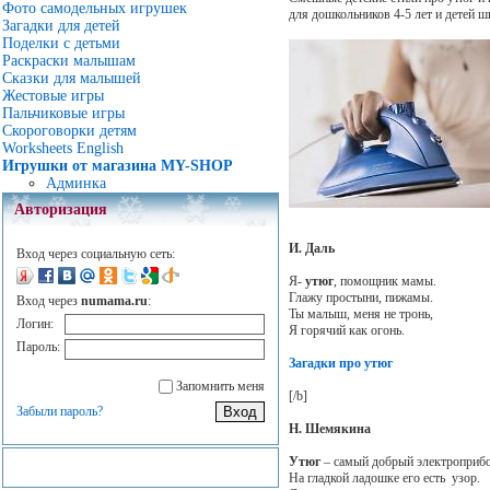
Фото самодельных игрушек
для дошкольников 4-5 лет и детей ш
Загадки для детей
Поделки с детьми
Раскраски малышам
Сказки для малышей
Жестовые игры
Пальчиковые игры
Скороговорки детям
Worksheets English
Игрушки от магазина MY-SHOP
Админка
Авторизация
И. Даль
Вход через социальную сеть:
Я-
утюг
, помощник мамы.
Глажу простыни, пижамы.
Вход через
numama.ru
:
Ты малыш, меня не тронь,
Логин:
Я горячий как огонь.
Пароль:
Загадки про утюг
Запомнить меня
[/b]
Забыли пароль?
Н. Шемякина
Утюг
– самый добрый электроприбо
На гладкой ладошке его есть узор.