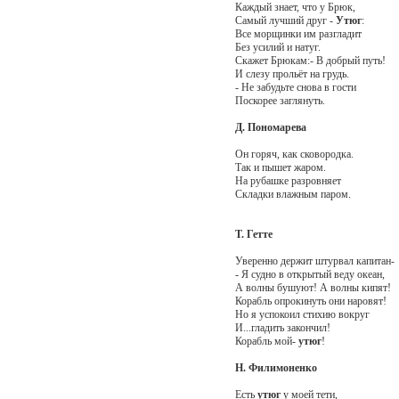
Каждый знает, что у Брюк,
Самый лучший друг -
Утюг
:
Все морщинки им разгладит
Без усилий и натуг.
Скажет Брюкам:- В добрый путь!
И слезу прольёт на грудь.
- Не забудьте снова в гости
Поскорее заглянуть.
Д. Пономарева
Он горяч, как сковородка.
Так и пышет жаром.
На рубашке разровняет
Складки влажным паром.
Т. Гетте
Уверенно держит штурвал капитан-
- Я судно в открытый веду океан,
А волны бушуют! А волны кипят!
Корабль опрокинуть они наровят!
Но я успокоил стихию вокруг
И...гладить закончил!
Корабль мой-
утюг
!
Н. Филимоненко
Есть
утюг
у моей тети,