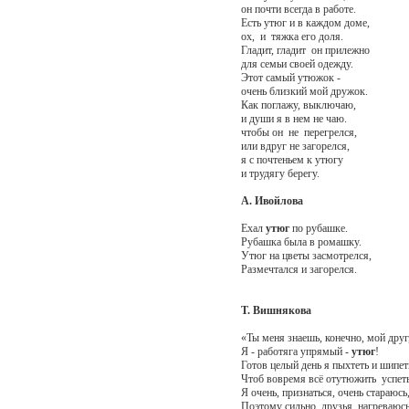
он почти всегда в работе.
Есть утюг и в каждом доме,
ох, и тяжка его доля.
Гладит, гладит он прилежно
для семьи своей одежду.
Этот самый утюжок -
очень близкий мой дружок.
Как поглажу, выключаю,
и души я в нем не чаю.
чтобы он не перегрелся,
или вдруг не загорелся,
я с почтеньем к утюгу
и трудягу берегу.
А. Ивойлова
Ехал
утюг
по рубашке.
Рубашка была в ромашку.
Утюг на цветы засмотрелся,
Размечтался и загорелся.
Т. Вишнякова
«Ты меня знаешь, конечно, мой друг
Я - работяга упрямый -
утюг
!
Готов целый день я пыхтеть и шипет
Чтоб вовремя всё отутюжить успеть
Я очень, признаться, очень стараюсь
Поэтому сильно, друзья, нагреваюсь