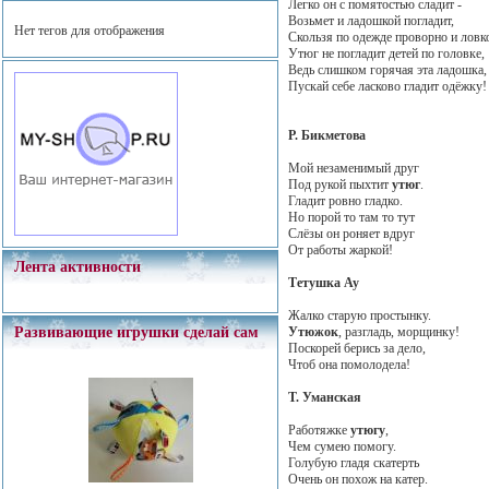
Легко он с помятостью сладит -
Возьмет и ладошкой погладит,
Нет тегов для отображения
Скользя по одежде проворно и ловк
Утюг не погладит детей по головке,
Ведь слишком горячая эта ладошка,
Пускай себе ласково гладит одёжку!
Р. Бикметова
Мой незаменимый друг
Под рукой пыхтит
утюг
.
Гладит ровно гладко.
Но порой то там то тут
Слёзы он роняет вдруг
От работы жаркой!
Лента активности
Тетушка Ау
Жалко старую простынку.
Утюжок
, разгладь, морщинку!
Развивающие игрушки сделай сам
Поскорей берись за дело,
Чтоб она помолодела!
Т. Уманская
Работяжке
утюгу
,
Чем сумею помогу.
Голубую гладя скатерть
Очень он похож на катер.