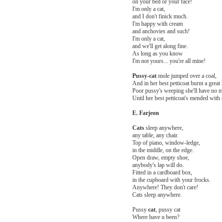
on your bed or your face!
I'm only a cat,
and I don't finick much.
I'm happy with cream
and anchovies and such!
I'm only a cat,
and we'll get along fine.
As long as you know
I'm not yours... you're all mine!
Pussy-cat
mole jumped over a coal,
And in her best petticoat burnt a great 
Poor pussy's weeping she'll have no 
Until her best petticoat's mended with 
E. Farjeon
Cats
sleep anywhere,
any table, any chair.
Top of piano, window-ledge,
in the middle, on the edge.
Open draw, empty shoe,
anybody's lap will do.
Fitted in a cardboard box,
in the cupboard with your frocks.
Anywhere! They don't care!
Cats sleep anywhere.
Pussy
cat
, pussy cat
Where have u been?