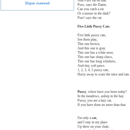
And Puss sat on that.
Шарик тканевый
Puss, says the Dame,
Can you catch a rat
Or a mouse in the dark?
Purr! says the cat.
Five Little Pussy Cats
Five little pussy cats,
See them play,
This one brown,
And this one is gray.
This one has a white nose,
This one has sharp claws,
This one has long whiskers,
And tiny, soft paws.
1, 2, 3, 4, 5 pussy cats,
Hurry away to scare the mice and rats
Pussy
, where have you been today?
In the meadows, asleep in the hay.
Pussy, you are a lazy cat,
If you have done no more than that.
I'm only a
cat
,
and I stay in my place
Up there on your chair,