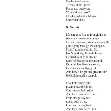
I've been to London
To look at the Queen
Pussy cat, pussy cat
What did you there?
I frightened a little Mouse
Under her chair.
K. Nesbitt
My
cat
goes flying through the air
from over here to over there.
He lands and runs right back, and the
goes flying through the air again.
I didn't used to see him fly,
like Superkitty, through the sky.
He used to only lie around
upon my bed or on the ground.
But now he's like an acrobat;
the coolest ever flying cat.
And how'd he get this great result?
He built himself a catapult.
Five little pussy
cats
playing near the door;
One ran and hid inside
And then there were four.
Four little pussy cats
underneath a tree;
One heard a dog bark
And then there were three.