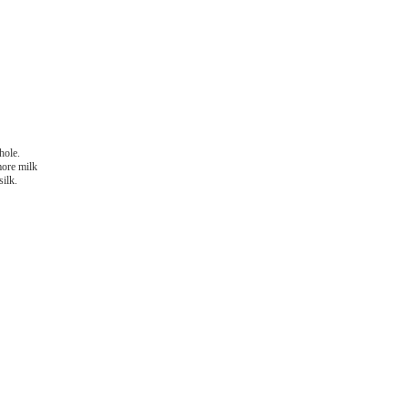
hole.
more milk
silk.