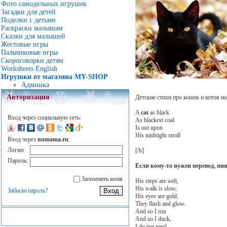
Фото самодельных игрушек
Загадки для детей
Поделки с детьми
Раскраски малышам
Сказки для малышей
Жестовые игры
Пальчиковые игры
Скороговорки детям
Worksheets English
Игрушки от магазина MY-SHOP
Админка
Авторизация
Детские стихи про кошек и котов на
A
cat
as black
Вход через социальную сеть:
As blackest coal
Is out upon
His midnight stroll
Вход через
numama.ru
:
Логин:
[/b]
Пароль:
Если кому-то нужен перевод, пи
Запомнить меня
His steps are soft,
His walk is slow,
Забыли пароль?
His eyes are gold,
They flash and glow.
And so I run
And so I duck,
I do not need