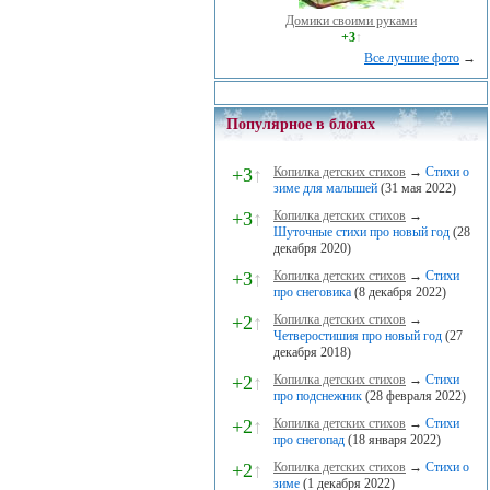
Домики своими руками
+3
↑
Все лучшие фото
→
Популярное в блогах
+3
↑
Копилка детских стихов
→
Стихи о
зиме для малышей
(31 мая 2022)
+3
↑
Копилка детских стихов
→
Шуточные стихи про новый год
(28
декабря 2020)
+3
↑
Копилка детских стихов
→
Стихи
про снеговика
(8 декабря 2022)
+2
↑
Копилка детских стихов
→
Четверостишия про новый год
(27
декабря 2018)
+2
↑
Копилка детских стихов
→
Стихи
про подснежник
(28 февраля 2022)
+2
↑
Копилка детских стихов
→
Стихи
про снегопад
(18 января 2022)
+2
↑
Копилка детских стихов
→
Стихи о
зиме
(1 декабря 2022)