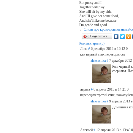
But pussy and I
Together will play.
She will sit by my side,
And I'll give her some food,
And she'll like me because
I'm gentle and good.
←
Стихи про крокодила на английс
Поделиться…
Комментарии (5)
Лиза
#
6 декабря 2012 в 16:12
0
как первый стих переводится?
aleksashka
#
7 декабря 2012 
Кот, черный 
сверкают. Поэ
лариса
#
8 апреля 2013 в 14:21
0
переведите третий стих, пожалуйста.T
aleksashka
#
9 апреля 2013 в
Домашняя кош
Алексей
#
12 апреля 2013 в 13:40