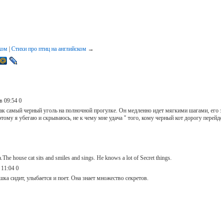
ком
|
Стихи про птиц на английском
→
в 09:54
0
как самый черный уголь на полночной прогулке. Он медленно идет мягкими шагами, его з
тому я убегаю и скрываюсь, не к чему мне удача " того, кому черный кот дорогу перейдет
he house cat sits and smiles and sings. He knows a lot of Secret things.
 11:04
0
ка сидит, улыбается и поет. Она знает множество секретов.
0