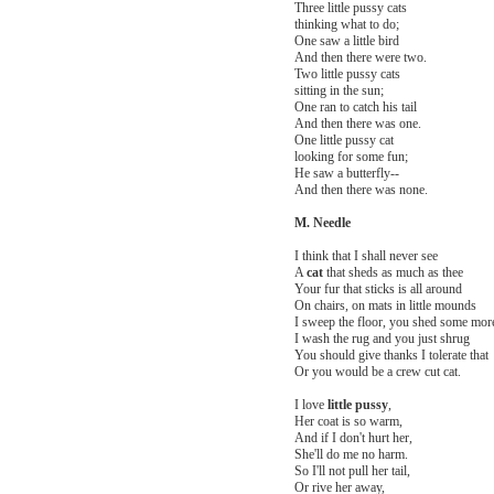
Three little pussy cats
thinking what to do;
One saw a little bird
And then there were two.
Two little pussy cats
sitting in the sun;
One ran to catch his tail
And then there was one.
One little pussy cat
looking for some fun;
He saw a butterfly--
And then there was none.
M. Needle
I think that I shall never see
A
cat
that sheds as much as thee
Your fur that sticks is all around
On chairs, on mats in little mounds
I sweep the floor, you shed some mor
I wash the rug and you just shrug
You should give thanks I tolerate that
Or you would be a crew cut cat.
I love
little pussy
,
Her coat is so warm,
And if I don't hurt her,
She'll do me no harm.
So I'll not pull her tail,
Or rive her away,