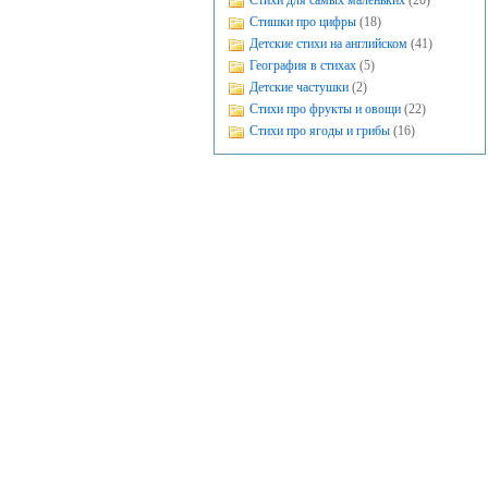
Стихи для самых маленьких
(20)
Стишки про цифры
(18)
Детские стихи на английском
(41)
География в стихах
(5)
Детские частушки
(2)
Стихи про фрукты и овощи
(22)
Стихи про ягоды и грибы
(16)