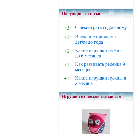
Популярные статьи
+3
↑
С чем играть годовалому
+1
↑
Введение прикорма
детям до года
+1
↑
Какие игрушки нужны
до 6 месяцев
+1
↑
Как развивать ребенка 9
месяцев
+1
↑
Какие игрушки нужны в
2 месяца
Игрушки из носков сделай сам