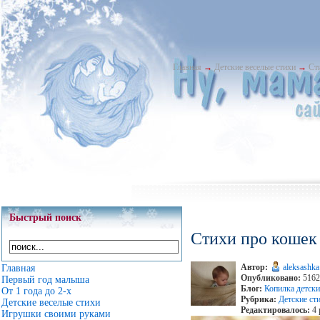
Главная
→
Детские веселые стихи
→
Ст
Быстрый поиск
Стихи про кошек
Автор:
aleksashka
Главная
Опубликовано:
5162
Первый год малыша
Блог:
Копилка детски
От 1 года до 2-х
Рубрика:
Детские ст
Детские веселые стихи
Редактировалось:
4 
Игрушки своими руками