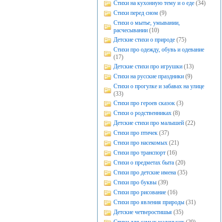
Стихи на кухонную тему и о еде
(34)
Стихи перед сном
(9)
Стихи о мытье, умывании,
расчесывании
(10)
Детские стихи о природе
(75)
Стихи про одежду, обувь и одевание
(17)
Детские стихи про игрушки
(13)
Стихи на русские праздники
(9)
Стихи о прогулке и забавах на улице
(33)
Стихи про героев сказок
(3)
Стихи о родственниках
(8)
Детские стихи про малышей
(22)
Стихи про птичек
(37)
Стихи про насекомых
(21)
Стихи про транспорт
(16)
Стихи о предметах быта
(20)
Стихи про детские имена
(35)
Стихи про буквы
(39)
Стихи про рисование
(16)
Стихи про явления природы
(31)
Детские четверостишья
(35)