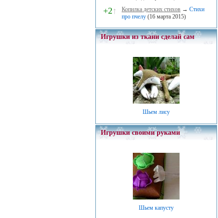
+2
↑
Копилка детских стихов
→
Стихи
про пчелу
(16 марта 2015)
Игрушки из ткани сделай сам
Шьем лису
Игрушки своими руками
Шьем капусту