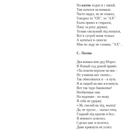
На
каток
ходил я с папой,
Там катался на коньках.
Часто падал, но не плакал,
Говорил то "ОХ", то "АХ".
Ехать прямо я старался,
Папу за руку держал,
Только скользкий лёд попался,
Всё в сугроб меня толкал.
А кататься в сапогах
Мне по льду не сложно, "АХ"...
С. Лосева
Два конька мне дед Мороз
В Новый год домой принёс.
«Ты вскочи верхом на них –
Не узнаешь ног своих»,-
Так обмолвился и – в путь.
Я ж скорей на них взглянуть.
Вот так чудо башмачки!
Необычные они.
На подошве - по ножу.
Я себя не удержу.
«Эй, смелей на лёд, малец!
Да, не трусь», - сказал отец.
Гладкий лёд красив и бел,-
Я немного осмелел,
Сделал шаг и полетел,
Даже крикнуть не успел.