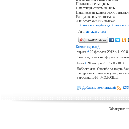
И кататься целый день
Нам теперь совсем не лень.
Наши резвые коньки режут зеркало 
Раскраснелись все от смеха,
Для ребят коньки - потеха!
←
Cтихи про верблюда
|
Стихи про 
Теги:
детские стихи
Поделиться…
Комментарии (2)
лариса
#
20 февраля 2012 в 11:00
0
Спасибо, помогли оформить стенгаз
Елка
#
28 ноября 2012 в 06:18
0
Доброго дня. Спасибо за такую бо
фигурным катанием,и у нас, конечно
взрослых. ВЫ - МОЛОДЦЫ!
Добавить комментарий
RSS
Обращение к 