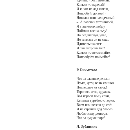
Кричат: «Эй, Николай,
Коньки-то надевай!
И к нам на лед шагни,
Попробуй, догони!»
Николка наш находчивый:
– А валенки устойчивей,
Я в валенках пойду –
Поймаю вас на льду!
На лед шагнул, упал,
Но плакать он не стал.
Идите вы на снег
И там устроим бег!
Коньки-то не снимайте,
Попробуйте поймайте!
Р. Бикметова
Что за славные деньки!
Ну-ка, дети, взяв
коньки
Поспешите на каток!
Торопись и ты, дружок.
Вот играем мы у ёлки,
Катимся гурьбою с горки.
Всем нам весело до слёз
И не страшен дед Мороз.
Любит зиму детвора:
Что за чудная пора!
Л. Зубаненко