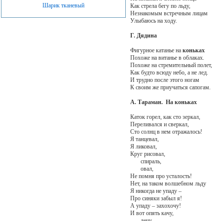
Шарик тканевый
Как стрела бегу по льду,
Незнакомым встречным лицам
Улыбаюсь на ходу.
Г. Дядина
Фигурное катанье на
коньках
Похоже на витанье в облаках.
Похоже на стремительный полет,
Как будто всюду небо, а не лед.
И трудно после этого ногам
К своим же приучаться сапогам.
А. Тараман. На коньках
Каток горел, как сто зеркал,
Переливался и сверкал,
Сто солнц в нем отражалось!
Я танцевал,
Я ликовал,
Круг рисовал,
спираль,
овал,
Не помня про усталость!
Нет, на таком волшебном льду
Я никогда не упаду –
Про синяки забыл я!
А упаду – захохочу!
И вот опять качу,
лечу,