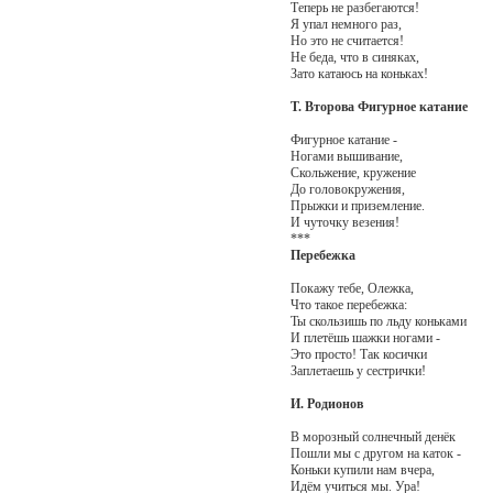
Теперь не разбегаются!
Я упал немного раз,
Но это не считается!
Не беда, что в синяках,
Зато катаюсь на коньках!
Т. Второва
Фигурное катание
Фигурное катание -
Ногами вышивание,
Скольжение, кружение
До головокружения,
Прыжки и приземление.
И чуточку везения!
***
Перебежка
Покажу тебе, Олежка,
Что такое перебежка:
Ты скользишь по льду коньками
И плетёшь шажки ногами -
Это просто! Так косички
Заплетаешь у сестрички!
И. Родионов
В морозный солнечный денёк
Пошли мы с другом на каток -
Коньки купили нам вчера,
Идём учиться мы. Ура!