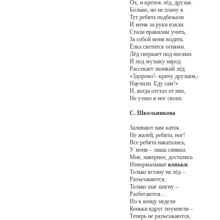
Ох, и крепок лёд, друзья.
Больно, но не плачу я.
Тут ребята подбежали
И меня за руки взяли.
Стали правилам учить,
За собой меня водить.
Ёлка светится огнями.
Лёд сверкает под ногами.
И под музыку народ
Рассекает звонкий лёд.
«Здорово!- кричу друзьям,-
Научили. Еду сам!»
И, когда отстал от них,
Не узнал я ног своих.
С. Школьникова
Заливают нам каток.
Не жалей, ребята, ног!
Все ребята накатались,
У меня – лишь синяки.
Мне, наверное, достались
Ненормальные
коньки
:
Только встану на лёд –
Разъезжаются,
Только шаг шагну –
Разбегаются...
Но к концу недели
Коньки вдруг поумнели –
Теперь не разъезжаются,