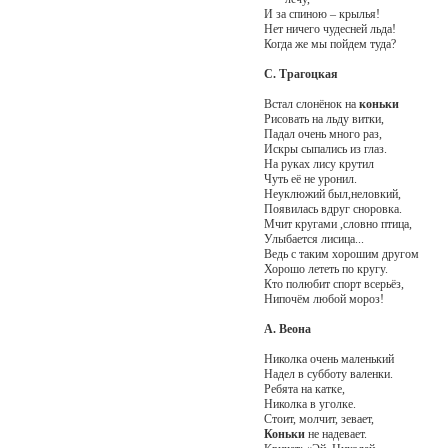
И за спиною – крылья!
Нет ничего чудесней льда!
Когда же мы пойдем туда?
С. Трагоцкая
Встал слонёнок на
коньки
Рисовать на льду витки,
Падал очень много раз,
Искры сыпались из глаз.
На руках лису крутил
Чуть её не уронил.
Неуклюжий был,неловкий,
Появилась вдруг сноровка.
Мчит кругами ,словно птица,
Улыбается лисица...
Ведь с таким хорошим другом
Хорошо лететь по кругу.
Кто полюбит спорт всерьёз,
Нипочём любой мороз!
А. Веона
Николка очень маленький
Надел в субботу валенки.
Ребята на катке,
Николка в уголке.
Стоит, молчит, зевает,
Коньки
не надевает.