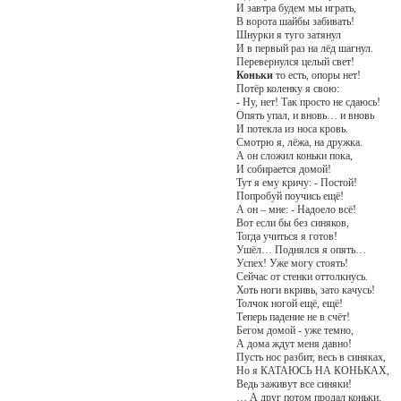
И завтра будем мы играть,
В ворота шайбы забивать!
Шнурки я туго затянул
И в первый раз на лёд шагнул.
Перевернулся целый свет!
Коньки
то есть, опоры нет!
Потёр коленку я свою:
- Ну, нет! Так просто не сдаюсь!
Опять упал, и вновь… и вновь
И потекла из носа кровь.
Смотрю я, лёжа, на дружка.
А он сложил коньки пока,
И собирается домой!
Тут я ему кричу: - Постой!
Попробуй поучись ещё!
А он – мне: - Надоело всё!
Вот если бы без синяков,
Тогда учиться я готов!
Ушёл… Поднялся я опять…
Успех! Уже могу стоять!
Сейчас от стенки оттолкнусь.
Хоть ноги вкривь, зато качусь!
Толчок ногой ещё, ещё!
Теперь падение не в счёт!
Бегом домой - уже темно,
А дома ждут меня давно!
Пусть нос разбит, весь в синяках,
Но я КАТАЮСЬ НА КОНЬКАХ,
Ведь заживут все синяки!
… А друг потом продал коньки.