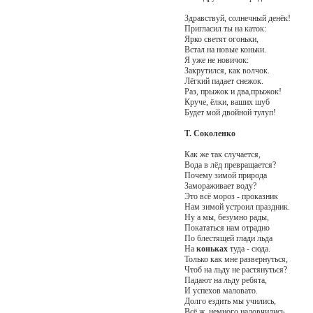
Здравствуй, солнечный денёк!
Пригласил ты на каток:
Ярко светят огоньки,
Встал на новые коньки.
Я уже не новичок:
Закрутился, как волчок.
Лёгкий падает снежок.
Раз, прыжок и два,прыжок!
Круче, ёлки, ваших шуб
Будет мой двойной тулуп!
Т. Соколенко
Как же так случается,
Вода в лёд превращается?
Почему зимой природа
Замораживает воду?
Это всё мороз - проказник
Нам зимой устроил праздник.
Ну а мы, безумно рады,
Покататься нам отрадно
По блестящей глади льда
На
коньках
туда - сюда.
Только как мне развернуться,
Чтоб на льду не растянуться?
Падают на льду ребята,
И успехов маловато.
Долго ездить мы учились,
Всё ж, немного наловчились.