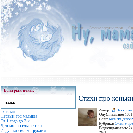
Главная
→
Детские веселые стихи
→
Ст
Быстрый поиск
Стихи про коньк
Автор:
aleksashka
Главная
Опубликовано:
1691 
Первый год малыша
Блог:
Копилка детски
От 1 года до 2-х
Рубрика:
Стихи о про
Детские веселые стихи
Редактировалось:
24 
Игрушки своими руками
2021