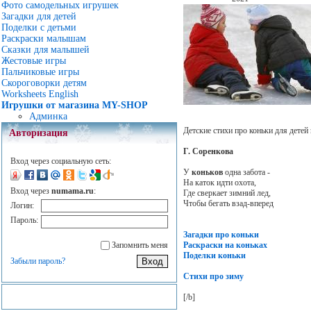
Фото самодельных игрушек
Загадки для детей
Поделки с детьми
Раскраски малышам
Сказки для малышей
Жестовые игры
Пальчиковые игры
Скороговорки детям
Worksheets English
Игрушки от магазина MY-SHOP
Админка
Детские стихи про коньки для детей
Авторизация
Г. Соренкова
Вход через социальную сеть:
У
коньков
одна забота -
На каток идти охота,
Вход через
numama.ru
:
Где сверкает зимний лед,
Чтобы бегать взад-вперед
Логин:
Пароль:
Загадки про коньки
Раскраски на коньках
Запомнить меня
Поделки коньки
Забыли пароль?
Стихи про зиму
[/b]