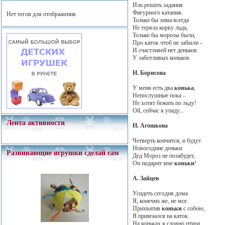
Иль решать задания
Фигурного катания.
Нет тегов для отображения
Только бы зима всегда
Не теряла корку льда,
Только бы морозы были,
Про каток чтоб не забыли -
И счастливей нет деньков
У заботливых коньков.
Н. Борисова
У меня есть два
конька
,
Непослушные пока –
Не хотят бежать по льду!
Ой, сейчас я упаду...
Лента активности
Н. Агошкова
Четверть кончится, и будут
Новогодние деньки.
Развивающие игрушки сделай сам
Дед Мороз не позабудет,
Он подарит мне
коньки
!
А. Зайцев
Усидеть сегодня дома
Я, конечно же, не мог.
Прихватив
коньки
с собою,
Я примчался на каток.
На коньках я словно птица