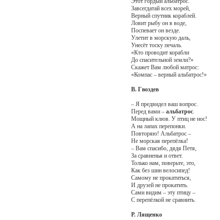
Этот гордый альбатрос.
Завсегдатай всех морей,
Верный спутник кораблей.
Ловит рыбу он в воде,
Поспевает он везде.
Улетит в морскую даль,
Унесёт тоску печаль.
«Кто проводит корабли
До спасительной земли?»
Скажет Вам любой матрос:
«Компас – верный альбатрос!»
В. Гвоздев
– Я предвидел ваш вопрос.
Перед вами –
альбатрос
.
Мощный клюв. У птиц не нос!
А на лапах перепонки.
Повторяю! Альбатрос –
Не морская перепёлка!
– Вам спасибо, дядя Петя,
За сравненья и ответ.
Только нам, поверьте, это,
Как без шин велосипед!
Самому не прокатиться,
И друзей не прокатить.
Сами видим – эту птицу –
С перепёлкой не сравнить.
Р. Лященко