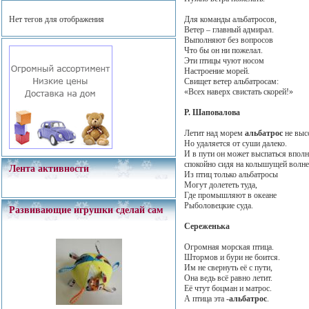
Нет тегов для отображения
Для команды альбатросов,
Ветер – главный адмирал.
Выполняют без вопросов
Что бы он ни пожелал.
Эти птицы чуют носом
Настроение морей.
Свищет ветер альбатросам:
«Всех наверх свистать скорей!»
Р. Шаповалова
Летит над морем
альбатрос
не выс
Но удаляется от суши далеко.
И в пути он может выспаться вполн
спокойно сидя на колышущей волне
Лента активности
Из птиц только альбатросы
Могут долететь туда,
Где промышляют в океане
Рыболовецкие суда.
Развивающие игрушки сделай сам
Сереженька
Огромная морская птица.
Штормов и бури не боится.
Им не свернуть её с пути,
Она ведь всё равно летит.
Её чтут боцман и матрос.
А птица эта -
альбатрос
.