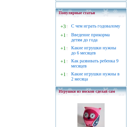
Популярные статьи
+3
↑
С чем играть годовалому
+1
↑
Введение прикорма
детям до года
+1
↑
Какие игрушки нужны
до 6 месяцев
+1
↑
Как развивать ребенка 9
месяцев
+1
↑
Какие игрушки нужны в
2 месяца
Игрушки из носков сделай сам