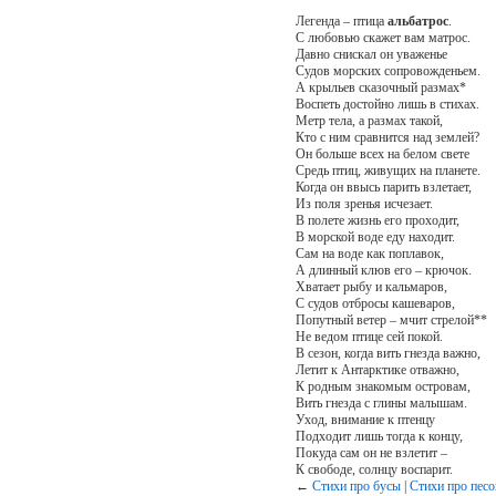
Легенда – птица
альбатрос
.
С любовью скажет вам матрос.
Давно снискал он уваженье
Судов морских сопровожденьем.
А крыльев сказочный размах*
Воспеть достойно лишь в стихах.
Метр тела, а размах такой,
Кто с ним сравнится над землей?
Он больше всех на белом свете
Средь птиц, живущих на планете.
Когда он ввысь парить взлетает,
Из поля зренья исчезает.
В полете жизнь его проходит,
В морской воде еду находит.
Сам на воде как поплавок,
А длинный клюв его – крючок.
Хватает рыбу и кальмаров,
С судов отбросы кашеваров,
Попутный ветер – мчит стрелой**
Не ведом птице сей покой.
В сезон, когда вить гнезда важно,
Летит к Антарктике отважно,
К родным знакомым островам,
Вить гнезда с глины малышам.
Уход, внимание к птенцу
Подходит лишь тогда к концу,
Покуда сам он не взлетит –
К свободе, солнцу воспарит.
←
Стихи про бусы
|
Стихи про песо