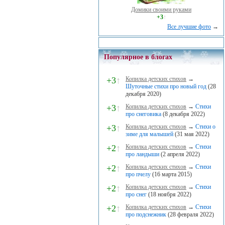
Домики своими руками
+3
↑
Все лучшие фото
→
Популярное в блогах
+3
↑
Копилка детских стихов
→
Шуточные стихи про новый год
(28
декабря 2020)
+3
↑
Копилка детских стихов
→
Стихи
про снеговика
(8 декабря 2022)
+3
↑
Копилка детских стихов
→
Стихи о
зиме для малышей
(31 мая 2022)
+2
↑
Копилка детских стихов
→
Стихи
про ландыши
(2 апреля 2022)
+2
↑
Копилка детских стихов
→
Стихи
про пчелу
(16 марта 2015)
+2
↑
Копилка детских стихов
→
Стихи
про снег
(18 ноября 2022)
+2
↑
Копилка детских стихов
→
Стихи
про подснежник
(28 февраля 2022)