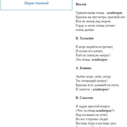
Шарик тканевый
Веолея
Удивительная птица -
альбатрос
.
Крылья аж три метра, красный нос.
Вся их жизнь над морем.
Гордо и легко птица улетает
очень далеко.
В. Талызин
В море корабли встречает,
И волна его качает,
Рыб он ловит,не матрос!
Это птица -
альбатрос
.
А. Бовина
Любит море, небо, ветер
Тот летающий матрос!
Крылья всех длинней на свете,
И зовется -
альбатрос
!
В. Соколов
Я задам простой вопрос:
«Что за птица
альбатрос
?»
Над волнами он летит,
Во все стороны глядит.
Вестник бурь и вестник гроз