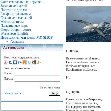
Детские стихи про альбатроса:
Фото самодельных игрушек
Загадки для детей
Поделки с детьми
Раскраски малышам
Сказки для малышей
Жестовые игры
Пальчиковые игры
Скороговорки детям
Worksheets English
Игрушки от магазина MY-SHOP
Админка
Авторизация
С. Птица
Вход через социальную сеть:
Высоко взмыл
альбатрос
,
Спрятал в облако свой нос.
В облаке не видно носа
Вход через
numama.ru
:
Белой птицы альбатроса.
Логин:
[/b]
Пароль:
Запомнить меня
Г. Дядина
Забыли пароль?
Очень скучно
альбатросам
,
Если в море тишь да гладь.
Им в дорогу, как матросам,
Нужно ветра пожелать.