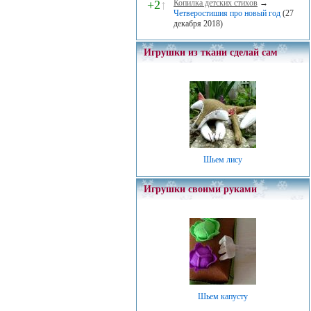
+2
↑
Копилка детских стихов
→
Четверостишия про новый год
(27
декабря 2018)
Игрушки из ткани сделай сам
Шьем лису
Игрушки своими руками
Шьем капусту