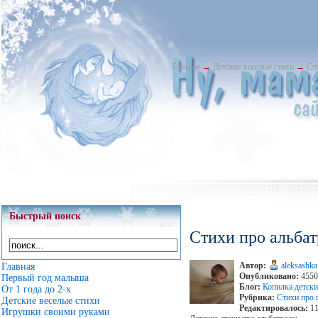
Главная
→
Детские веселые стихи
→
Ст
Быстрый поиск
Стихи про альба
Автор:
aleksashka
Главная
Опубликовано:
4550
Первый год малыша
Блог:
Копилка детски
От 1 года до 2-х
Рубрика:
Стихи про 
Детские веселые стихи
Редактировалось:
11
Игрушки своими руками