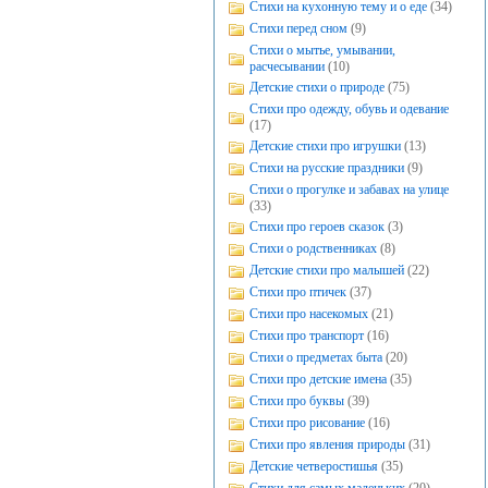
Стихи на кухонную тему и о еде
(34)
Стихи перед сном
(9)
Стихи о мытье, умывании,
расчесывании
(10)
Детские стихи о природе
(75)
Стихи про одежду, обувь и одевание
(17)
Детские стихи про игрушки
(13)
Стихи на русские праздники
(9)
Стихи о прогулке и забавах на улице
(33)
Стихи про героев сказок
(3)
Стихи о родственниках
(8)
Детские стихи про малышей
(22)
Стихи про птичек
(37)
Стихи про насекомых
(21)
Стихи про транспорт
(16)
Стихи о предметах быта
(20)
Стихи про детские имена
(35)
Стихи про буквы
(39)
Стихи про рисование
(16)
Стихи про явления природы
(31)
Детские четверостишья
(35)