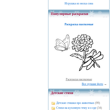
Игрушка из носка сова
Популярные раскраски
Раскраска насекомые
Раскраски насекомые
Все лучшие фото
→
Детские стихи
Детские стишки про животных
(99)
Стихи на кухонную тему и о еде
(34)