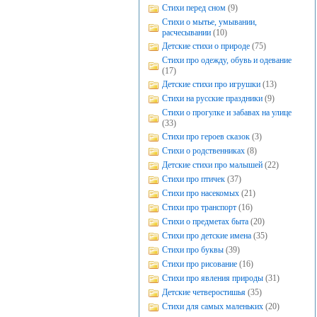
Стихи перед сном
(9)
Стихи о мытье, умывании,
расчесывании
(10)
Детские стихи о природе
(75)
Стихи про одежду, обувь и одевание
(17)
Детские стихи про игрушки
(13)
Стихи на русские праздники
(9)
Стихи о прогулке и забавах на улице
(33)
Стихи про героев сказок
(3)
Стихи о родственниках
(8)
Детские стихи про малышей
(22)
Стихи про птичек
(37)
Стихи про насекомых
(21)
Стихи про транспорт
(16)
Стихи о предметах быта
(20)
Стихи про детские имена
(35)
Стихи про буквы
(39)
Стихи про рисование
(16)
Стихи про явления природы
(31)
Детские четверостишья
(35)
Стихи для самых маленьких
(20)