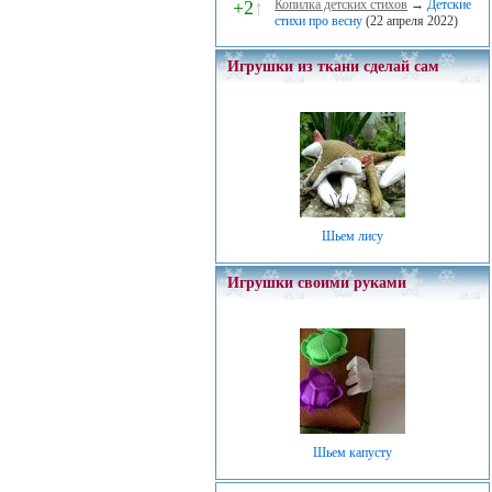
+2
↑
Копилка детских стихов
→
Детские
стихи про весну
(22 апреля 2022)
Игрушки из ткани сделай сам
Шьем лису
Игрушки своими руками
Шьем капусту