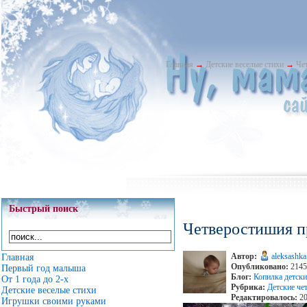
Главная
→
Детские веселые стихи
→
Че
Быстрый поиск
Четверостишия п
Автор:
aleksashka
Главная
Опубликовано:
2145 
Первый год малыша
Блог:
Копилка детски
От 1 года до 2-х
Рубрика:
Детские че
Детские веселые стихи
Редактировалось:
20
Игрушки своими руками