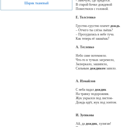
- Заночую, где придётся.
Шарик тканевый
В старой бочке дождевой
Поместился с головой.
Е. Толстенко
Грустно-грустно плачет
дождь
.
– Отчего ты слёзы льёшь?
– Прохудилась в небе туча.
Как теперь её зашьёшь?
А. Тесленко
Небо сине потемнело.
Что-то в тучках загремело,
Засверкало, зашипело,
Сильным
дождиком
запело.
А. Измайлов
С неба падал
дождик
На травку подорожник.
Жук укрылся под листом-
Дождь идёт, жук под зонтом.
И. Зуенкова
Ай, да
дождик
, хулиган!