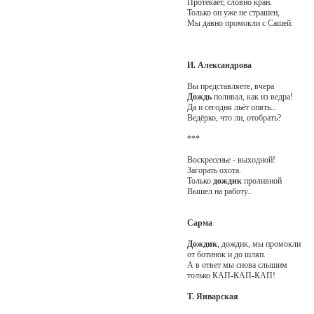
Протекает, словно кран.
Только он уже не страшен,
Мы давно промокли с Сашей.
И. Александрова
Вы представляете, вчера
Дождь
поливал, как из ведра!
Да и сегодня льёт опять...
Ведёрко, что ли, отобрать?
***
Воскресенье - выходной!
Загорать охота.
Только
дождик
проливной
Вышел на работу..
Сарма
Дождик
, дождик, мы промокли
от ботинок и до шляп.
А в ответ мы снова слышим
только КАП-КАП-КАП!
Т. Январская