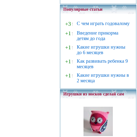
Популярные статьи
+3
↑
С чем играть годовалому
+1
↑
Введение прикорма
детям до года
+1
↑
Какие игрушки нужны
до 6 месяцев
+1
↑
Как развивать ребенка 9
месяцев
+1
↑
Какие игрушки нужны в
2 месяца
Игрушки из носков сделай сам