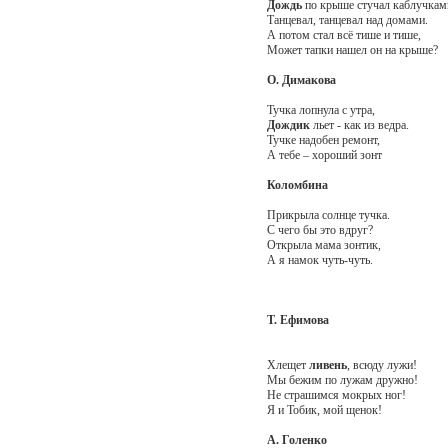
Дождь
по крыше стучал каблучкам
Танцевал, танцевал над домами.
А потом стал всё тише и тише,
Может тапки нашел он на крыше?
О. Димакова
Тучка лопнула с утра,
Дождик
льет - как из ведра.
Тучке надобен ремонт,
А тебе – хороший зонт
Коломбина
Прикрыла солнце тучка.
С чего бы это вдруг?
Открыла мама зонтик,
А я намок чуть-чуть.
Т. Ефимова
Хлещет
ливень
, всюду лужи!
Мы бежим по лужам дружно!
Не страшимся мокрых ног!
Я и Тобик, мой щенок!
А. Голенко