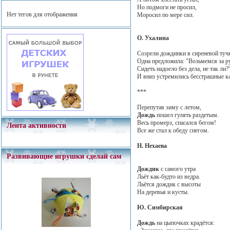
Но подмоги не просил,
Нет тегов для отображения
Моросил по мере сил.
О. Ухалина
Созрели дождинки в сиреневой туч
Одна предложила: "Возьмемся за р
Сидеть надоело без дела, не так ли?
И вниз устремились бесстрашные к
***
Перепутав зиму с летом,
Дождь
пошел гулять раздетым.
Весь промерз, спасался бегом!
Лента активности
Все же стал к обеду снегом.
Н. Нехаева
Развивающие игрушки сделай сам
Дождик
с самого утра
Льёт как-будто из ведра.
Льётся дождик с высоты
На деревья и кусты.
Ю. Симбирская
Дождь
на цыпочках крадётся: