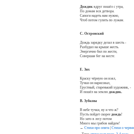
Дождик
вдруг пошёл с утра,
По домам вся детвора.
Сапоги надеть нам нужно,
Чтоб потом гулять по лужам.
С. Островский
Дождь зарядку делал в шесть -
Разбудил на крыше жесть.
Энергично бил по жести,
Совершая бег на месте.
Е. Зих
Краску чёрную он взял,
Тучки он нарисовал,
Грустный, старенький художник, -
И пошёл на землю
дождик.
В. Зубкова
В небе тучки, ну и что ж?
Пусть пойдет скорее
дождь
!
Но зато в лесу потом
Много мы грибов найдем!
←
Стихи про опята
|
Стихи о червя