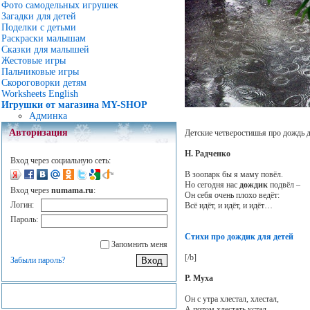
Фото самодельных игрушек
Загадки для детей
Поделки с детьми
Раскраски малышам
Сказки для малышей
Жестовые игры
Пальчиковые игры
Скороговорки детям
Worksheets English
Игрушки от магазина MY-SHOP
Админка
Авторизация
Детские четверостишья про дождь дл
Н. Радченко
Вход через социальную сеть:
В зоопарк бы я маму повёл.
Но сегодня нас
дождик
подвёл –
Вход через
numama.ru
:
Он себя очень плохо ведёт:
Логин:
Всё идёт, и идёт, и идёт…
Пароль:
Стихи про дождик для детей
Запомнить меня
[/b]
Забыли пароль?
Р. Муха
Он с утра хлестал, хлестал,
А потом хлестать устал,