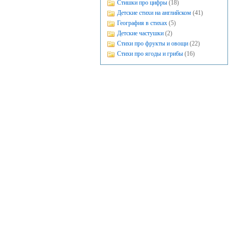
Стишки про цифры
(18)
Детские стихи на английском
(41)
География в стихах
(5)
Детские частушки
(2)
Стихи про фрукты и овощи
(22)
Стихи про ягоды и грибы
(16)