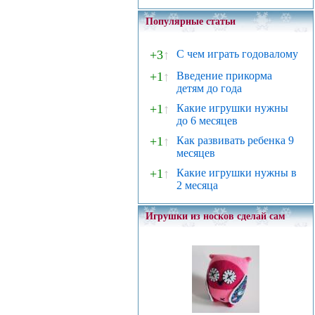
Популярные статьи
+3
↑
С чем играть годовалому
+1
↑
Введение прикорма
детям до года
+1
↑
Какие игрушки нужны
до 6 месяцев
+1
↑
Как развивать ребенка 9
месяцев
+1
↑
Какие игрушки нужны в
2 месяца
Игрушки из носков сделай сам