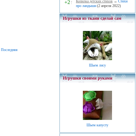
+2
↑
Копилка детских стихов
→
Стихи
про ландыши
(2 апреля 2022)
Игрушки из ткани сделай сам
Последняя
Шьем лису
Игрушки своими руками
Шьем капусту