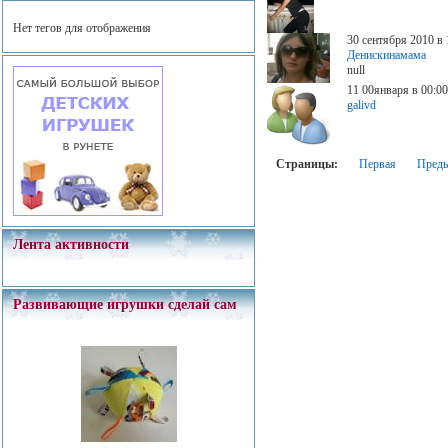
Нет тегов для отображения
30 сентября 2010 в 
Денискинамама
null
11 00января в 00:0
galivd
Страницы:
Первая
Пред
Лента активности
Развивающие игрушки сделай сам