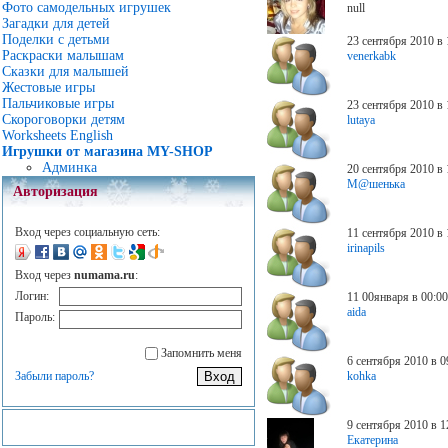
Фото самодельных игрушек
null
Загадки для детей
Поделки с детьми
23 сентября 2010 в 
Раскраски малышам
venerkabk
Сказки для малышей
Жестовые игры
Пальчиковые игры
23 сентября 2010 в 
Скороговорки детям
lutaya
Worksheets English
Игрушки от магазина MY-SHOP
Админка
20 сентября 2010 в 
М@шенька
Авторизация
Вход через социальную сеть:
11 сентября 2010 в 
irinapils
Вход через
numama.ru
:
Логин:
11 00января в 00:0
aida
Пароль:
Запомнить меня
6 сентября 2010 в 0
Забыли пароль?
kohka
9 сентября 2010 в 1
Екатерина