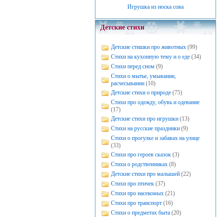
Игрушка из носка сова
Детские стихи
Детские стишки про животных
(99)
Стихи на кухонную тему и о еде
(34)
Стихи перед сном
(9)
Стихи о мытье, умывании,
расчесывании
(10)
Детские стихи о природе
(75)
Стихи про одежду, обувь и одевание
(17)
Детские стихи про игрушки
(13)
Стихи на русские праздники
(9)
Стихи о прогулке и забавах на улице
(33)
Стихи про героев сказок
(3)
Стихи о родственниках
(8)
Детские стихи про малышей
(22)
Стихи про птичек
(37)
Стихи про насекомых
(21)
Стихи про транспорт
(16)
Стихи о предметах быта
(20)