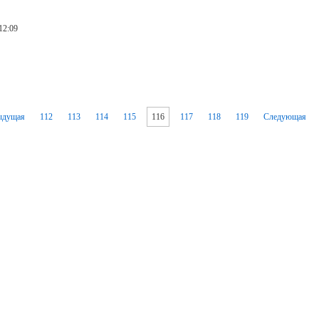
12:09
0
ыдущая
112
113
114
115
116
117
118
119
Следующая