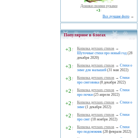
Домики своими руками
+3
↑
Все лучшие фото
→
Популярное в блогах
+3
↑
Копилка детских стихов
→
Шуточные стихи про новый год
(28
декабря 2020)
+3
↑
Копилка детских стихов
→
Стихи о
зиме для малышей
(31 мая 2022)
+3
↑
Копилка детских стихов
→
Стихи
про снеговика
(8 декабря 2022)
+2
↑
Копилка детских стихов
→
Стихи
про почки
(25 апреля 2022)
+2
↑
Копилка детских стихов
→
Стихи о
зиме
(1 декабря 2022)
+2
↑
Копилка детских стихов
→
Стихи
про снег
(18 ноября 2022)
+2
↑
Копилка детских стихов
→
Стихи
про подснежник
(28 февраля 2022)