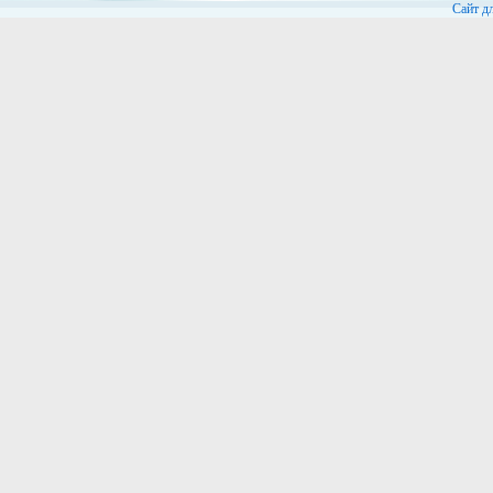
Сайт д