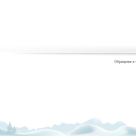
Обращение к 