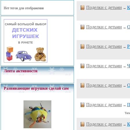
Поделки с детьми
К
→
Нет тегов для отображения
Поделки с детьми
О
→
Поделки с детьми
Р
→
Поделки с детьми
Ч
→
Лента активности
Поделки с детьми
О
→
Развивающие игрушки сделай сам
Поделки с детьми
П
→
Тег
Поделки с детьми
К
→